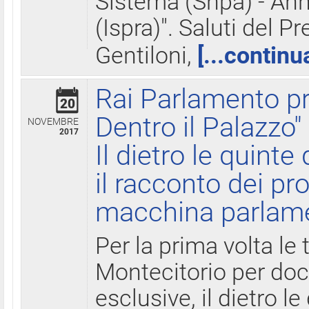
Sistema (Snpa) - Ann
(Ispra)". Saluti del P
Gentiloni,
[...continu
Rai Parlamento pr
20
Dentro il Palazzo"
NOVEMBRE
2017
Il dietro le quint
il racconto dei pro
macchina parlam
Per la prima volta le
Montecitorio per do
esclusive, il dietro le