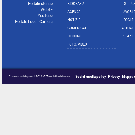
Portale storico
BIOGRAFIA
L'ISTITU
WebTv
AGENDA
LAVORI 
YouTube
NOTIZIE
LEGGI E
Portale Luce - Camera
COMUNICATI
ATTUALI
DISCORSI
RELAZIO
FOTO/VIDEO
Social media policy
Privacy
Mappa d
Camera dei deputati 2015 © Tutti i diritti riservati