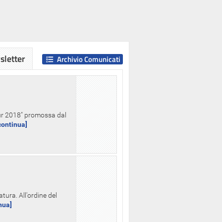
letter
Archivio Comunicati
Hour 2018" promossa dal
.continua]
tura. All'ordine del
inua]