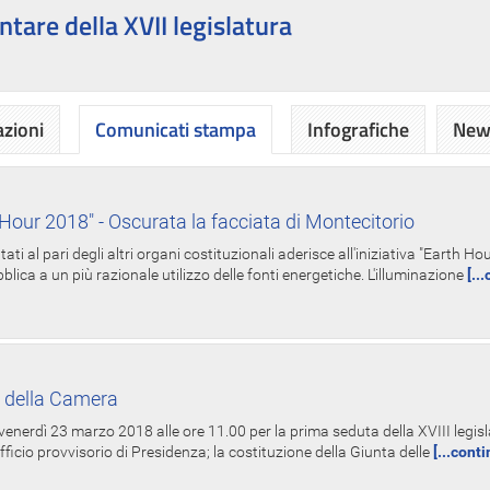
ntare della XVII legislatura
azioni
Comunicati stampa
Infografiche
News
Hour 2018" - Oscurata la facciata di Montecitorio
i al pari degli altri organi costituzionali aderisce all'iniziativa "Earth 
lica a un più razionale utilizzo delle fonti energetiche. L'illuminazione
[..
 della Camera
nerdì 23 marzo 2018 alle ore 11.00 per la prima seduta della XVIII legisla
Ufficio provvisorio di Presidenza; la costituzione della Giunta delle
[...cont