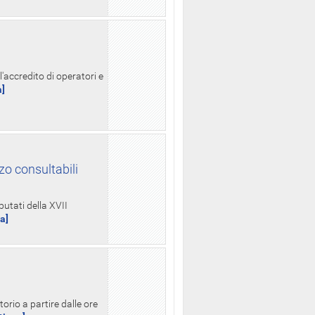
l'accredito di operatori e
a]
zo consultabili
putati della XVII
ua]
orio a partire dalle ore