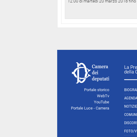
12.00 di martedì 20 marzo 2018 fino a
La Pr
della
Portale storico
BIOGRA
WebTv
AGEND
YouTube
NOTIZIE
Portale Luce - Camera
COMUNI
DISCOR
FOTO/V