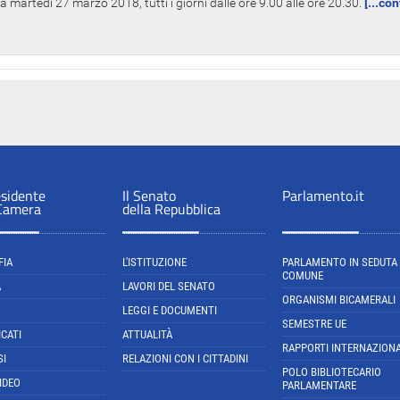
 martedì 27 marzo 2018, tutti i giorni dalle ore 9.00 alle ore 20.30.
[...co
esidente
Il Senato
Parlamento.it
 Camera
della Repubblica
FIA
L'ISTITUZIONE
PARLAMENTO IN SEDUTA
COMUNE
A
LAVORI DEL SENATO
ORGANISMI BICAMERALI
LEGGI E DOCUMENTI
SEMESTRE UE
CATI
ATTUALITÀ
RAPPORTI INTERNAZIONA
SI
RELAZIONI CON I CITTADINI
POLO BIBLIOTECARIO
IDEO
PARLAMENTARE