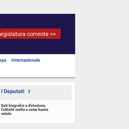
Legislatura corrente >>
opa
Internazionale
I Deputati
Dati biografici e d'elezione,
l'attività svolta e come hanno
votato.