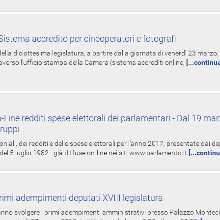
istema accredito per cineoperatori e fotografi
ella diciottesima legislatura, a partire dalla giornata di venerdì 23 marzo, 
averso l'ufficio stampa della Camera (sistema accrediti online,
[...continu
-Line redditi spese elettorali dei parlamentari - Dal 19 mar
Gruppi
oniali, dei redditi e delle spese elettorali per l'anno 2017, presentate dai de
 del 5 luglio 1982 - già diffuse on-line nei siti www.parlamento.it
[...contin
rimi adempimenti deputati XVIII legislatura
tranno svolgere i primi adempimenti amministrativi presso Palazzo Montecit