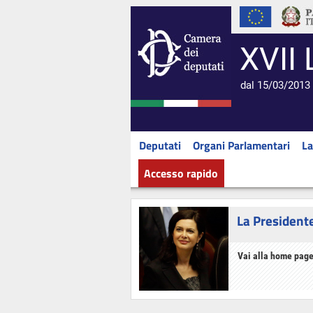
XVII 
dal 15/03/2013 
Deputati
Organi Parlamentari
La
Accesso rapido
La President
Vai alla home page