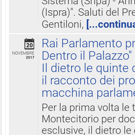
Sistema (Snpa) - Ann
(Ispra)". Saluti del P
Gentiloni,
[...continu
Rai Parlamento pr
20
Dentro il Palazzo"
NOVEMBRE
2017
Il dietro le quint
il racconto dei pro
macchina parlam
Per la prima volta le
Montecitorio per do
esclusive, il dietro le