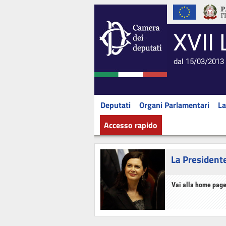
XVII 
dal 15/03/2013 
Deputati
Organi Parlamentari
La
Accesso rapido
La President
Vai alla home page