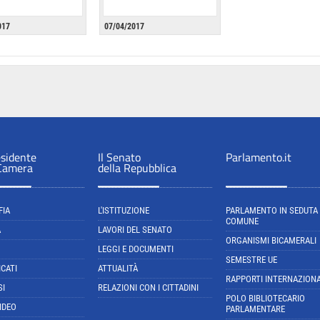
017
07/04/2017
esidente
Il Senato
Parlamento.it
 Camera
della Repubblica
FIA
L'ISTITUZIONE
PARLAMENTO IN SEDUTA
COMUNE
A
LAVORI DEL SENATO
ORGANISMI BICAMERALI
LEGGI E DOCUMENTI
SEMESTRE UE
CATI
ATTUALITÀ
RAPPORTI INTERNAZIONA
SI
RELAZIONI CON I CITTADINI
POLO BIBLIOTECARIO
IDEO
PARLAMENTARE