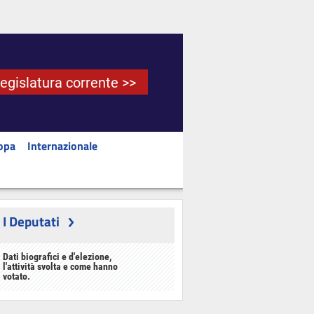
Legislatura corrente >>
opa
Internazionale
I Deputati
Dati biografici e d'elezione,
l'attività svolta e come hanno
votato.