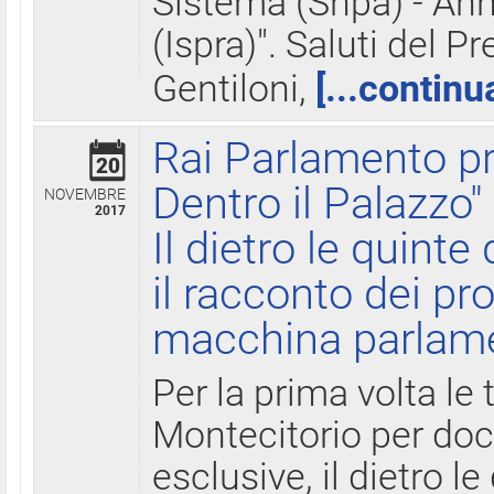
Sistema (Snpa) - Ann
(Ispra)". Saluti del P
Gentiloni,
[...continu
Rai Parlamento pr
20
Dentro il Palazzo"
NOVEMBRE
2017
Il dietro le quint
il racconto dei pro
macchina parlam
Per la prima volta le
Montecitorio per do
esclusive, il dietro le