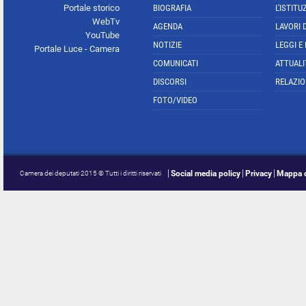
Portale storico
BIOGRAFIA
L'ISTITU
WebTv
AGENDA
LAVORI 
YouTube
NOTIZIE
LEGGI E
Portale Luce - Camera
COMUNICATI
ATTUALI
DISCORSI
RELAZIO
FOTO/VIDEO
Social media policy
Privacy
Mappa d
Camera dei deputati 2015 © Tutti i diritti riservati