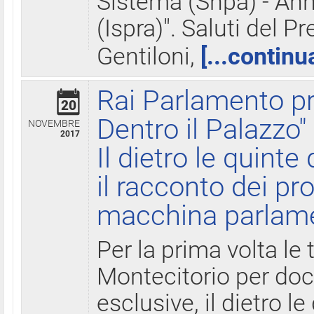
Sistema (Snpa) - Ann
(Ispra)". Saluti del P
Gentiloni,
[...continu
Rai Parlamento pr
20
Dentro il Palazzo"
NOVEMBRE
2017
Il dietro le quint
il racconto dei pro
macchina parlam
Per la prima volta le
Montecitorio per do
esclusive, il dietro le