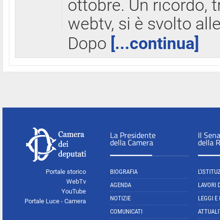
ottobre. Un ricordo, 
webtv, si è svolto all
Dopo
[...continua]
La Presidente
Il Sen
della Camera
della 
Portale storico
BIOGRAFIA
L'ISTITU
WebTv
AGENDA
LAVORI 
YouTube
NOTIZIE
LEGGI E
Portale Luce - Camera
COMUNICATI
ATTUALI