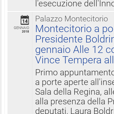
l'esecuzione dell'Inn
Palazzo Montecitorio
14
Montecitorio a po
GENNAIO
2018
Presidente Boldri
gennaio Alle 12 c
Vince Tempera all
Primo appuntamento 
a porte aperte all'in
Sala della Regina, all
alla presenza della 
deputati, Laura Boldri