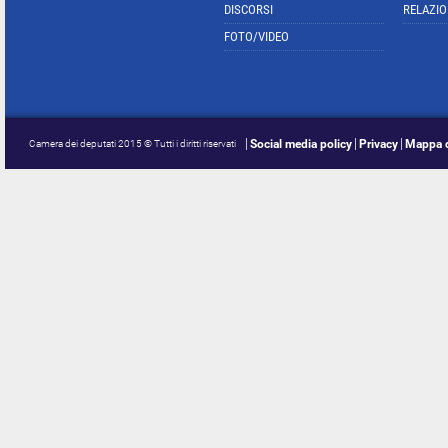
DISCORSI
RELAZIO
FOTO/VIDEO
Social media policy
Privacy
Mappa d
Camera dei deputati 2015 © Tutti i diritti riservati