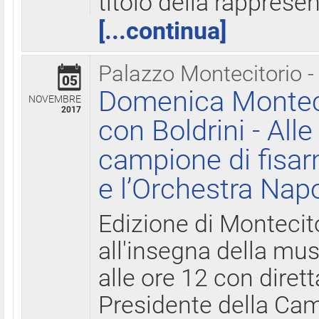
titolo della rapprese
[...continua]
Palazzo Montecitorio -
05
Domenica Monteci
NOVEMBRE
2017
con Boldrini - All
campione di fisar
e l’Orchestra Nap
Edizione di Montecit
all'insegna della mus
alle ore 12 con diret
Presidente della Came