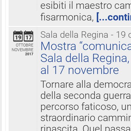
esibiti il maestro c
fisarmonica,
[...cont
Sala della Regina - 19 
19
17
Mostra “comunica
OTTOBRE
NOVEMBRE
Sala della Regina,
2017
al 17 novembre
Tornare alla democra
della seconda guerra 
percorso faticoso, 
straordinario cammin
rinascita. Quel pass