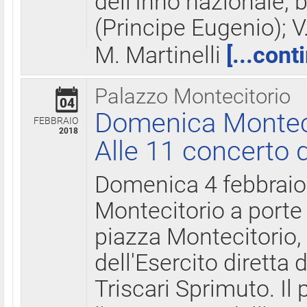
dell'Inno nazionale, 
(Principe Eugenio); V
M. Martinelli
[...cont
Palazzo Montecitorio
04
Domenica Montecit
FEBBRAIO
2018
Alle 11 concerto d
Domenica 4 febbrai
Montecitorio a porte 
piazza Montecitorio, 
dell'Esercito diretta
Triscari Sprimuto. I