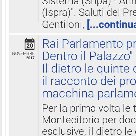
Sistema (Snpa) - Ann
(Ispra)". Saluti del P
Gentiloni,
[...continu
Rai Parlamento pr
20
Dentro il Palazzo"
NOVEMBRE
2017
Il dietro le quint
il racconto dei pro
macchina parlam
Per la prima volta le
Montecitorio per do
esclusive, il dietro le