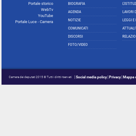
Portale storico
BIOGRAFIA
L'ISTITU
WebTv
AGENDA
LAVORI 
YouTube
NOTIZIE
LEGGI E
Portale Luce - Camera
COMUNICATI
ATTUALI
DISCORSI
RELAZIO
FOTO/VIDEO
Social media policy
Privacy
Mappa d
Camera dei deputati 2015 © Tutti i diritti riservati