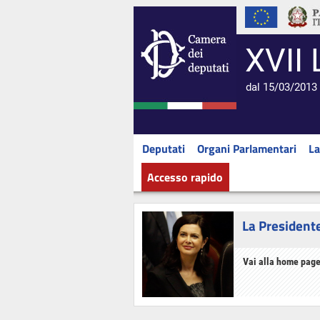
XVII 
dal 15/03/2013 
Deputati
Organi Parlamentari
La
Accesso rapido
La President
Vai alla home page