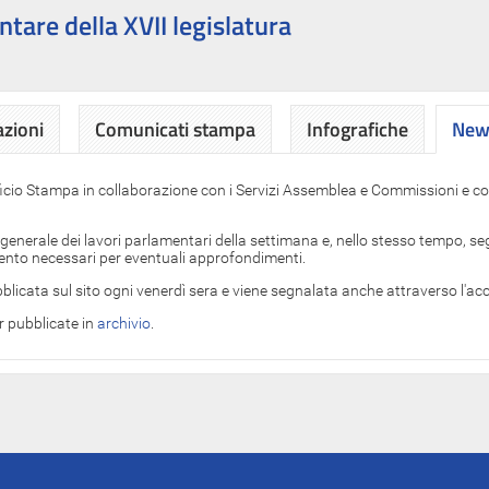
ntare della XVII legislatura
azioni
Comunicati stampa
Infografiche
News
News
ficio Stampa in collaborazione con i Servizi Assemblea e Commissioni e con
 generale dei lavori parlamentari della settimana e, nello stesso tempo, segn
imento necessari per eventuali approfondimenti.
blicata sul sito ogni venerdì sera e viene segnalata anche attraverso l'a
er pubblicate in
archivio
.