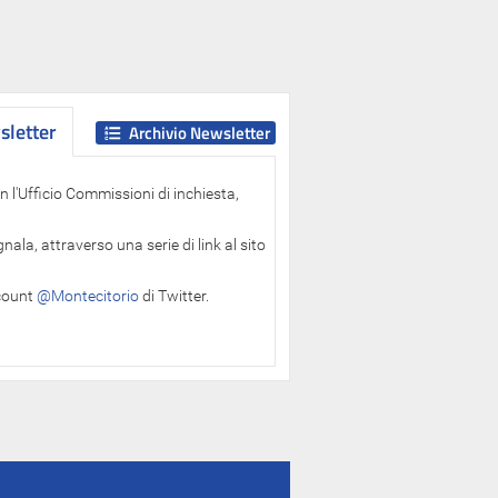
letter
letter
Archivio Newsletter
 l'Ufficio Commissioni di inchiesta,
ala, attraverso una serie di link al sito
ccount
@Montecitorio
di Twitter.