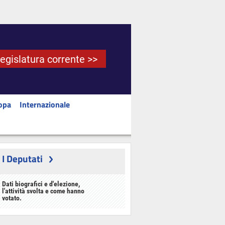
Legislatura corrente >>
opa
Internazionale
I Deputati
Dati biografici e d'elezione,
l'attività svolta e come hanno
votato.