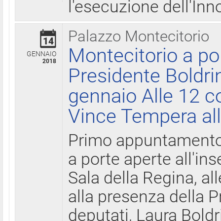
l'esecuzione dell'Inn
Palazzo Montecitorio
14
Montecitorio a po
GENNAIO
2018
Presidente Boldri
gennaio Alle 12 c
Vince Tempera all
Primo appuntamento 
a porte aperte all'in
Sala della Regina, all
alla presenza della 
deputati, Laura Boldri