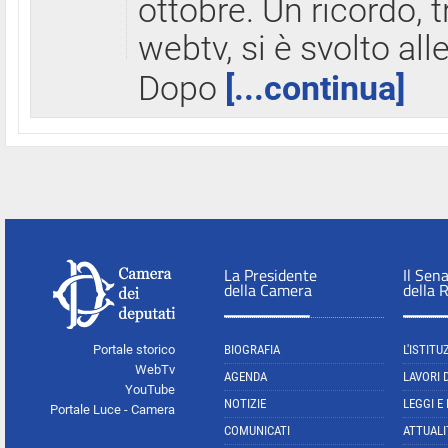
ottobre. Un ricordo, 
webtv, si è svolto all
Dopo
[...continua]
La Presidente
Il Sen
della Camera
della 
Portale storico
BIOGRAFIA
L'ISTITU
WebTv
AGENDA
LAVORI 
YouTube
NOTIZIE
LEGGI E
Portale Luce - Camera
COMUNICATI
ATTUALI