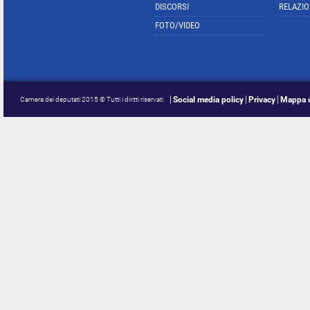
DISCORSI
RELAZIO
FOTO/VIDEO
Social media policy
Privacy
Mappa d
Camera dei deputati 2015 © Tutti i diritti riservati