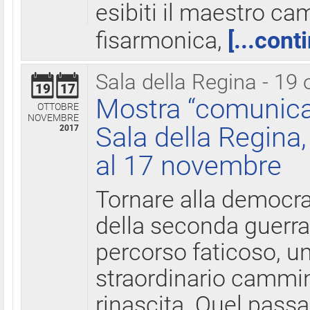
esibiti il maestro c
fisarmonica,
[...cont
Sala della Regina - 19 
19
17
Mostra “comunica
OTTOBRE
NOVEMBRE
Sala della Regina,
2017
al 17 novembre
Tornare alla democra
della seconda guerra 
percorso faticoso, 
straordinario cammin
rinascita. Quel pass