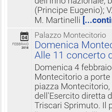
dell'Inno nazionale, 
(Principe Eugenio); V
M. Martinelli
[...cont
Palazzo Montecitorio
04
Domenica Montecit
FEBBRAIO
2018
Alle 11 concerto d
Domenica 4 febbrai
Montecitorio a porte 
piazza Montecitorio, 
dell'Esercito diretta
Triscari Sprimuto. I