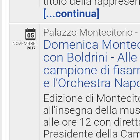
titolo della rapprese
[...continua]
Palazzo Montecitorio -
05
Domenica Monteci
NOVEMBRE
2017
con Boldrini - All
campione di fisar
e l’Orchestra Nap
Edizione di Montecit
all'insegna della mus
alle ore 12 con diret
Presidente della Came