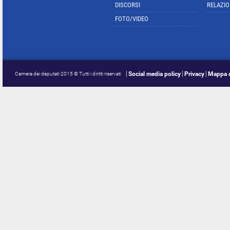
DISCORSI
RELAZIO
FOTO/VIDEO
Social media policy
Privacy
Mappa d
Camera dei deputati 2015 © Tutti i diritti riservati