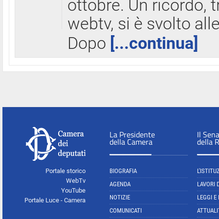
ottobre. Un ricordo, 
webtv, si è svolto all
Dopo
[...continua]
La Presidente
Il Sen
della Camera
della 
Portale storico
BIOGRAFIA
L'ISTITU
WebTv
AGENDA
LAVORI 
YouTube
NOTIZIE
LEGGI E
Portale Luce - Camera
COMUNICATI
ATTUALI