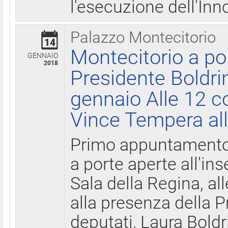
l'esecuzione dell'Inn
Palazzo Montecitorio
14
Montecitorio a po
GENNAIO
2018
Presidente Boldri
gennaio Alle 12 c
Vince Tempera all
Primo appuntamento 
a porte aperte all'in
Sala della Regina, all
alla presenza della 
deputati, Laura Boldri