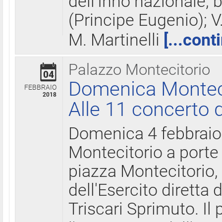
dell'Inno nazionale, 
(Principe Eugenio); V
M. Martinelli
[...cont
Palazzo Montecitorio
04
Domenica Montecit
FEBBRAIO
2018
Alle 11 concerto d
Domenica 4 febbrai
Montecitorio a porte 
piazza Montecitorio, 
dell'Esercito diretta
Triscari Sprimuto. I