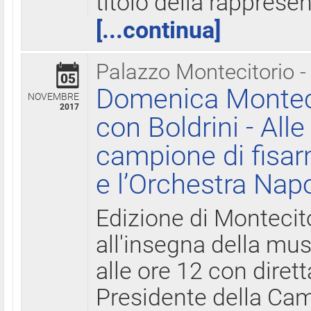
titolo della rapprese
[...continua]
Palazzo Montecitorio -
05
Domenica Monteci
NOVEMBRE
2017
con Boldrini - All
campione di fisar
e l’Orchestra Nap
Edizione di Montecit
all'insegna della mus
alle ore 12 con diret
Presidente della Came