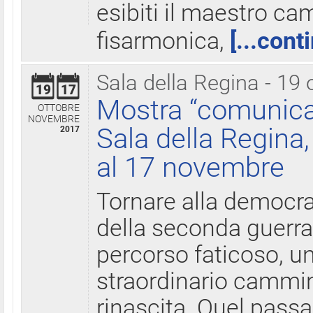
esibiti il maestro c
fisarmonica,
[...cont
Sala della Regina - 19 
19
17
Mostra “comunica
OTTOBRE
NOVEMBRE
Sala della Regina,
2017
al 17 novembre
Tornare alla democra
della seconda guerra 
percorso faticoso, 
straordinario cammin
rinascita. Quel pass