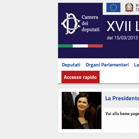
XVII 
dal 15/03/2013 
Deputati
Organi Parlamentari
La
Accesso rapido
La President
Vai alla home page