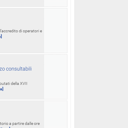
l'accredito di operatori e
a]
zo consultabili
putati della XVII
ua]
orio a partire dalle ore