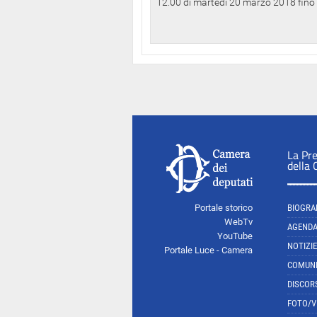
12.00 di martedì 20 marzo 2018 fino a
La Pr
della
Portale storico
BIOGRA
WebTv
AGEND
YouTube
NOTIZIE
Portale Luce - Camera
COMUNI
DISCOR
FOTO/V