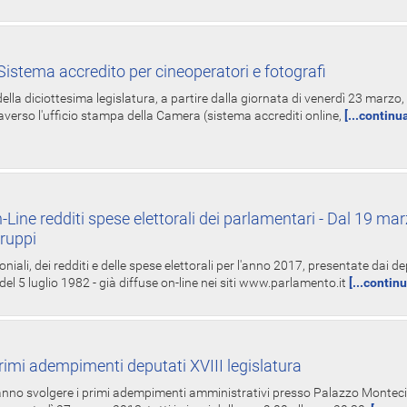
istema accredito per cineoperatori e fotografi
ella diciottesima legislatura, a partire dalla giornata di venerdì 23 marzo, 
averso l'ufficio stampa della Camera (sistema accrediti online,
[...continu
-Line redditi spese elettorali dei parlamentari - Dal 19 mar
Gruppi
oniali, dei redditi e delle spese elettorali per l'anno 2017, presentate dai de
 del 5 luglio 1982 - già diffuse on-line nei siti www.parlamento.it
[...contin
rimi adempimenti deputati XVIII legislatura
tranno svolgere i primi adempimenti amministrativi presso Palazzo Montecit