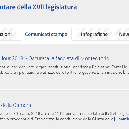
ntare della XVII legislatura
azioni
Comunicati stampa
Infografiche
News
Hour 2018" - Oscurata la facciata di Montecitorio
i al pari degli altri organi costituzionali aderisce all'iniziativa "Earth 
lica a un più razionale utilizzo delle fonti energetiche. L'illuminazione
[..
 della Camera
nerdì 23 marzo 2018 alle ore 11.00 per la prima seduta della XVIII legisla
Ufficio provvisorio di Presidenza; la costituzione della Giunta delle
[...cont