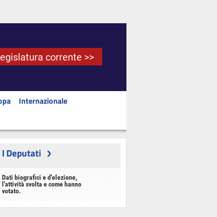
Legislatura corrente >>
opa
Internazionale
I Deputati
Dati biografici e d'elezione,
l'attività svolta e come hanno
votato.