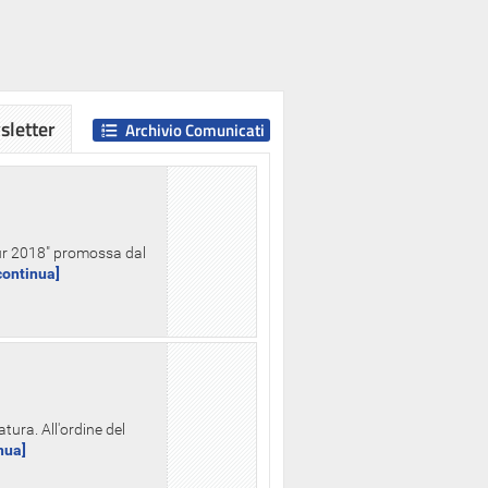
letter
Archivio Comunicati
Hour 2018" promossa dal
.continua]
tura. All'ordine del
inua]