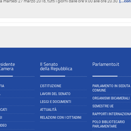
 martedì 27 marzo 2018, tutti i giorni dalle ore 9.00 alle ore 20.30.
[...co
esidente
Il Senato
Parlamento.it
 Camera
della Repubblica
FIA
L'ISTITUZIONE
PARLAMENTO IN SEDUTA
COMUNE
A
LAVORI DEL SENATO
ORGANISMI BICAMERALI
LEGGI E DOCUMENTI
SEMESTRE UE
CATI
ATTUALITÀ
RAPPORTI INTERNAZIONA
SI
RELAZIONI CON I CITTADINI
POLO BIBLIOTECARIO
IDEO
PARLAMENTARE