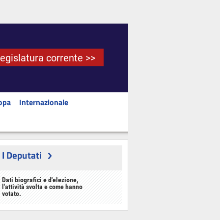
Legislatura corrente >>
opa
Internazionale
I Deputati
Dati biografici e d'elezione,
l'attività svolta e come hanno
votato.