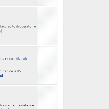
l'accredito di operatori e
a]
zo consultabili
putati della XVII
ua]
orio a partire dalle ore