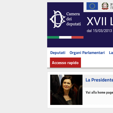
XVII 
dal 15/03/2013 
Deputati
Organi Parlamentari
La
Accesso rapido
La President
Vai alla home page