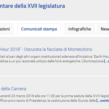
ntare della XVII legislatura
azioni
Comunicati stampa
Infografiche
News
Hour 2018" - Oscurata la facciata di Montecitorio
i al pari degli altri organi costituzionali aderisce all'iniziativa "Earth 
lica a un più razionale utilizzo delle fonti energetiche. L'illuminazione
[..
 della Camera
nerdì 23 marzo 2018 alle ore 11.00 per la prima seduta della XVIII legisla
Ufficio provvisorio di Presidenza; la costituzione della Giunta delle
[...cont