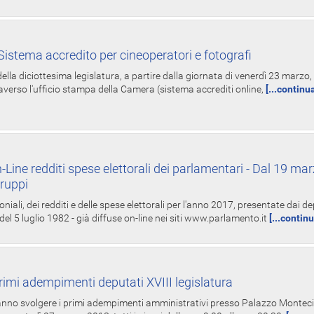
istema accredito per cineoperatori e fotografi
ella diciottesima legislatura, a partire dalla giornata di venerdì 23 marzo, 
averso l'ufficio stampa della Camera (sistema accrediti online,
[...continu
-Line redditi spese elettorali dei parlamentari - Dal 19 mar
Gruppi
oniali, dei redditi e delle spese elettorali per l'anno 2017, presentate dai de
 del 5 luglio 1982 - già diffuse on-line nei siti www.parlamento.it
[...contin
rimi adempimenti deputati XVIII legislatura
tranno svolgere i primi adempimenti amministrativi presso Palazzo Montecit