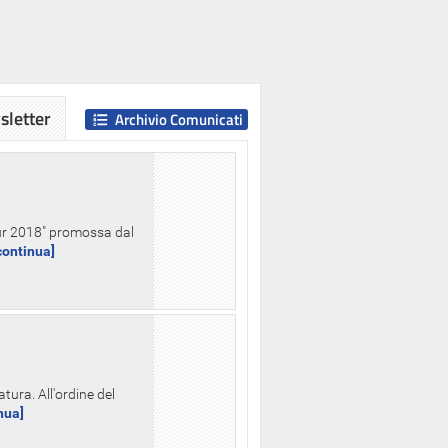
letter
Archivio Comunicati
Hour 2018" promossa dal
.continua]
tura. All'ordine del
inua]