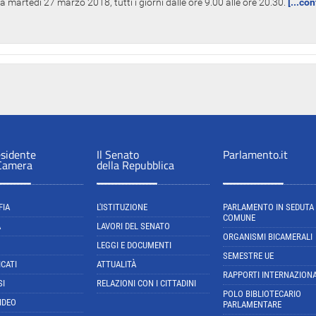
 martedì 27 marzo 2018, tutti i giorni dalle ore 9.00 alle ore 20.30.
[...co
esidente
Il Senato
Parlamento.it
 Camera
della Repubblica
FIA
L'ISTITUZIONE
PARLAMENTO IN SEDUTA
COMUNE
A
LAVORI DEL SENATO
ORGANISMI BICAMERALI
LEGGI E DOCUMENTI
SEMESTRE UE
CATI
ATTUALITÀ
RAPPORTI INTERNAZIONA
SI
RELAZIONI CON I CITTADINI
POLO BIBLIOTECARIO
IDEO
PARLAMENTARE