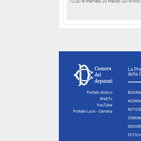
12.00 di martedì 20 marzo 2018 fino a
La Pr
della
Portale storico
BIOGRA
WebTv
AGEND
YouTube
NOTIZIE
Portale Luce - Camera
COMUNI
DISCOR
FOTO/V