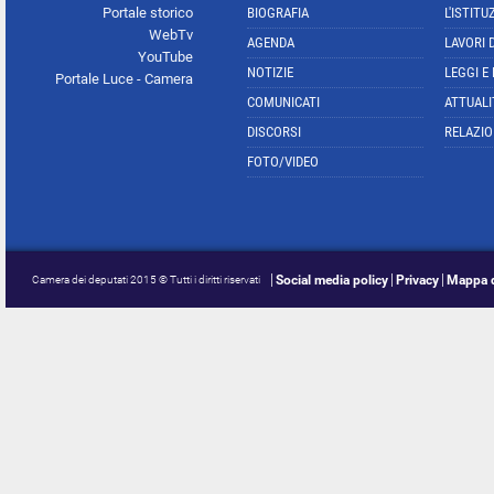
Portale storico
BIOGRAFIA
L'ISTITU
WebTv
AGENDA
LAVORI 
YouTube
NOTIZIE
LEGGI E
Portale Luce - Camera
COMUNICATI
ATTUALI
DISCORSI
RELAZIO
FOTO/VIDEO
Social media policy
Privacy
Mappa d
Camera dei deputati 2015 © Tutti i diritti riservati