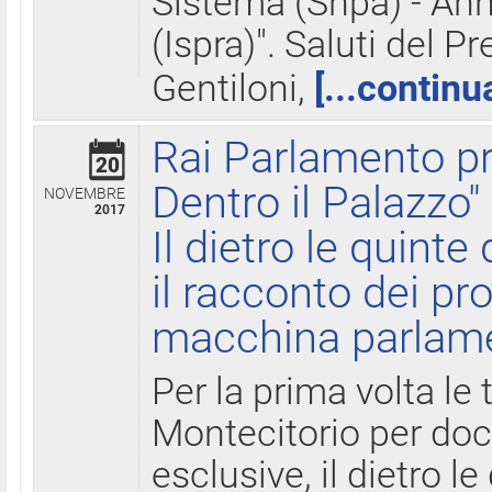
Sistema (Snpa) - Ann
(Ispra)". Saluti del P
Gentiloni,
[...continu
Rai Parlamento pr
20
Dentro il Palazzo"
NOVEMBRE
2017
Il dietro le quint
il racconto dei pro
macchina parlam
Per la prima volta le
Montecitorio per do
esclusive, il dietro le