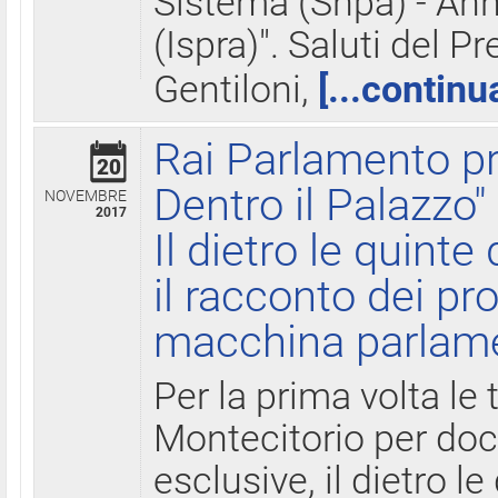
Sistema (Snpa) - Ann
(Ispra)". Saluti del P
Gentiloni,
[...continu
Rai Parlamento pr
20
Dentro il Palazzo"
NOVEMBRE
2017
Il dietro le quint
il racconto dei pro
macchina parlam
Per la prima volta le
Montecitorio per do
esclusive, il dietro le