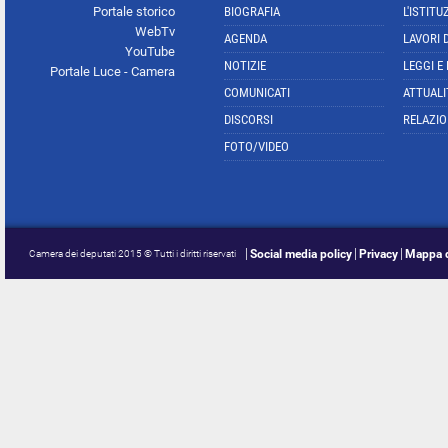
Portale storico
BIOGRAFIA
L'ISTITU
WebTv
AGENDA
LAVORI 
YouTube
NOTIZIE
LEGGI E
Portale Luce - Camera
COMUNICATI
ATTUALI
DISCORSI
RELAZIO
FOTO/VIDEO
Social media policy
Privacy
Mappa d
Camera dei deputati 2015 © Tutti i diritti riservati