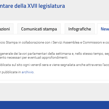
ntare della XVII legislatura
azioni
Comunicati stampa
Infografiche
News
News
ficio Stampa in collaborazione con i Servizi Assemblea e Commissioni e con
 generale dei lavori parlamentari della settimana e, nello stesso tempo, segn
imento necessari per eventuali approfondimenti.
blicata sul sito ogni venerdì sera e viene segnalata anche attraverso l'a
er pubblicate in
archivio
.