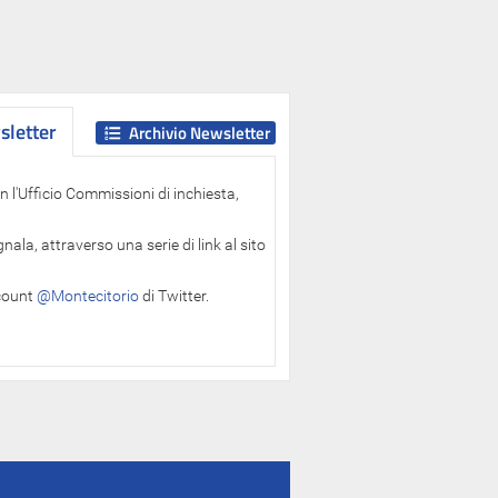
letter
letter
Archivio Newsletter
 l'Ufficio Commissioni di inchiesta,
ala, attraverso una serie di link al sito
ccount
@Montecitorio
di Twitter.