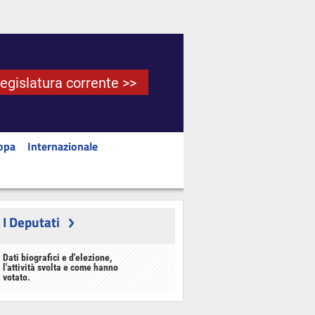
Legislatura corrente >>
opa
Internazionale
I Deputati
Dati biografici e d'elezione,
l'attività svolta e come hanno
votato.