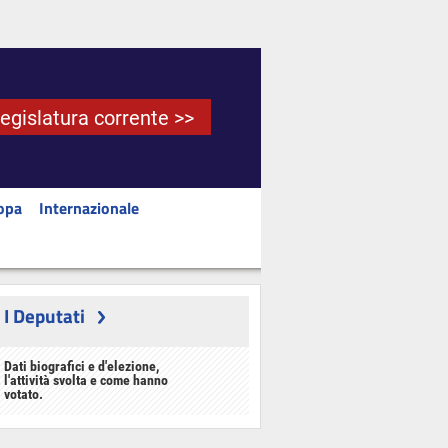
Legislatura corrente >>
opa
Internazionale
I Deputati
Dati biografici e d'elezione,
l'attività svolta e come hanno
votato.