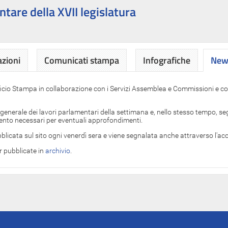
ntare della XVII legislatura
azioni
Comunicati stampa
Infografiche
News
News
ficio Stampa in collaborazione con i Servizi Assemblea e Commissioni e con
 generale dei lavori parlamentari della settimana e, nello stesso tempo, segn
imento necessari per eventuali approfondimenti.
blicata sul sito ogni venerdì sera e viene segnalata anche attraverso l'a
er pubblicate in
archivio
.