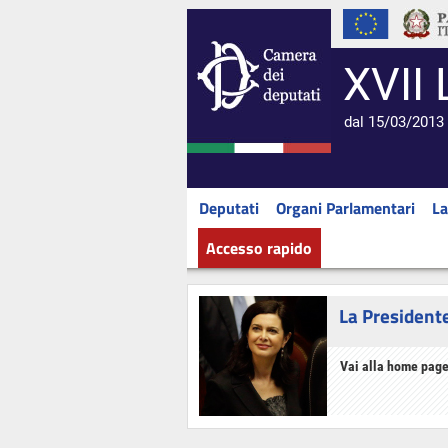
XVII 
dal 15/03/2013 
Deputati
Organi Parlamentari
La
Accesso rapido
La President
Vai alla home page