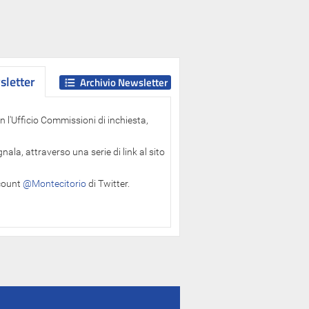
letter
letter
Archivio Newsletter
 l'Ufficio Commissioni di inchiesta,
ala, attraverso una serie di link al sito
ccount
@Montecitorio
di Twitter.