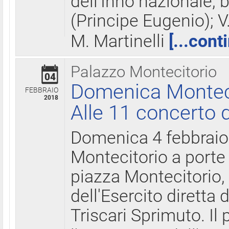
dell'Inno nazionale, 
(Principe Eugenio); V
M. Martinelli
[...cont
Palazzo Montecitorio
04
Domenica Montecit
FEBBRAIO
2018
Alle 11 concerto d
Domenica 4 febbrai
Montecitorio a porte 
piazza Montecitorio, 
dell'Esercito diretta
Triscari Sprimuto. I