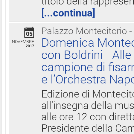
titolo della rapprese
[...continua]
Palazzo Montecitorio -
05
Domenica Monteci
NOVEMBRE
2017
con Boldrini - All
campione di fisar
e l’Orchestra Nap
Edizione di Montecit
all'insegna della mus
alle ore 12 con diret
Presidente della Came