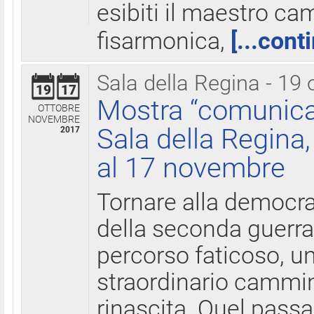
esibiti il maestro c
fisarmonica,
[...cont
Sala della Regina - 19 
19
17
Mostra “comunica
OTTOBRE
NOVEMBRE
Sala della Regina,
2017
al 17 novembre
Tornare alla democra
della seconda guerra 
percorso faticoso, 
straordinario cammin
rinascita. Quel pass