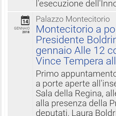
l'esecuzione dell'Inn
Palazzo Montecitorio
14
Montecitorio a po
GENNAIO
2018
Presidente Boldri
gennaio Alle 12 c
Vince Tempera all
Primo appuntamento 
a porte aperte all'in
Sala della Regina, all
alla presenza della 
deputati, Laura Boldri