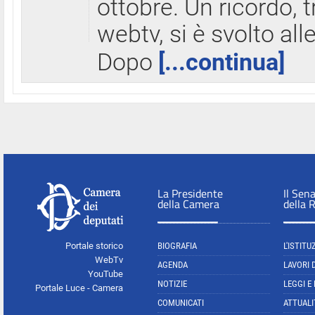
ottobre. Un ricordo, 
webtv, si è svolto all
Dopo
[...continua]
La Presidente
Il Sen
della Camera
della 
Portale storico
BIOGRAFIA
L'ISTITU
WebTv
AGENDA
LAVORI 
YouTube
NOTIZIE
LEGGI E
Portale Luce - Camera
COMUNICATI
ATTUALI