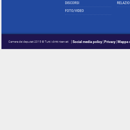
DISCORSI
RELAZIO
FOTO/VIDEO
Social media policy
Privacy
Mappa d
Camera dei deputati 2015 © Tutti i diritti riservati