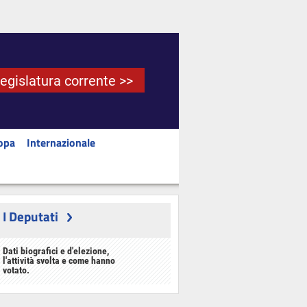
Legislatura corrente >>
opa
Internazionale
I Deputati
Dati biografici e d'elezione,
l'attività svolta e come hanno
votato.