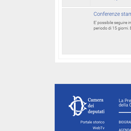
Conferenze stam
E' possibile seguire 
periodo di 15 giorni. E
La Pr
della
Portale storico
BIOGRA
WebTv
AGEND