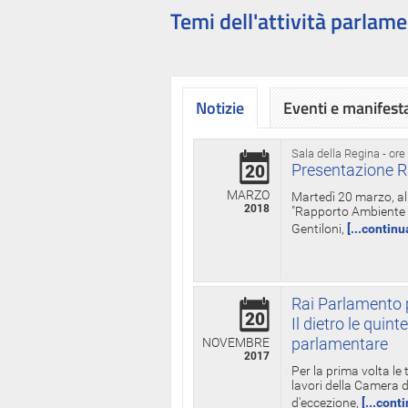
Temi dell'attività parlame
Notizie
Eventi e manifest
Sala della Regina - ore
Presentazione R
20
MARZO
Martedì 20 marzo, all
2018
"Rapporto Ambiente di
Gentiloni,
[...continu
Rai Parlamento p
20
Il dietro le qui
parlamentare
NOVEMBRE
2017
Per la prima volta le
lavori della Camera de
d'eccezione,
[...cont