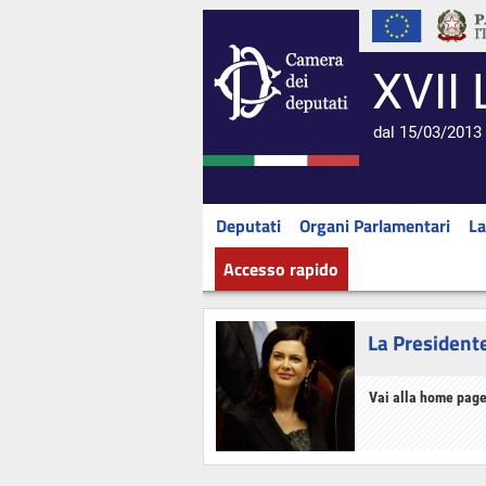
XVII 
dal 15/03/2013 
Deputati
Organi Parlamentari
La
Accesso rapido
La President
Vai alla home page