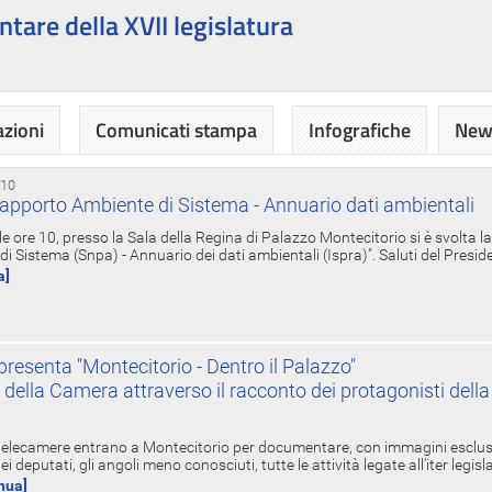
ntare della XVII legislatura
azioni
Comunicati stampa
Infografiche
News
 10
apporto Ambiente di Sistema - Annuario dati ambientali
e ore 10, presso la Sala della Regina di Palazzo Montecitorio si è svolta l
 Sistema (Snpa) - Annuario dei dati ambientali (Ispra)". Saluti del Presid
a]
resenta "Montecitorio - Dentro il Palazzo"
nte della Camera attraverso il racconto dei protagonisti del
 telecamere entrano a Montecitorio per documentare, con immagini esclusive
i deputati, gli angoli meno conosciuti, tutte le attività legate all'iter legisl
inua]