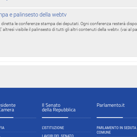
pa e palinsesto della webtv
in diretta le conferenze stampa dei deputati. Ogni conferenza resterà dispo
' altresì visibile il palinsesto di tutti gli altri contenuti della webtv. (vai al 
esidente
Il Senato
Parlamento.it
 Camera
della Repubblica
FIA
L'ISTITUZIONE
PARLAMENTO IN SEDUTA
COMUNE
A
LAVORI DEL SENATO