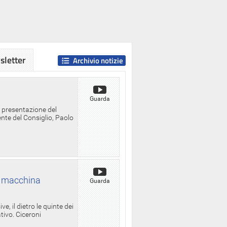
letter
Archivio notizie
Guarda
a presentazione del
ente del Consiglio, Paolo
la macchina
Guarda
, il dietro le quinte dei
ativo. Ciceroni