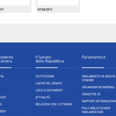
017
07/04/2017
esidente
Il Senato
Parlamento.it
 Camera
della Repubblica
FIA
L'ISTITUZIONE
PARLAMENTO IN SEDUTA
COMUNE
A
LAVORI DEL SENATO
ORGANISMI BICAMERALI
LEGGI E DOCUMENTI
SEMESTRE UE
CATI
ATTUALITÀ
RAPPORTI INTERNAZIONA
SI
RELAZIONI CON I CITTADINI
POLO BIBLIOTECARIO
IDEO
PARLAMENTARE