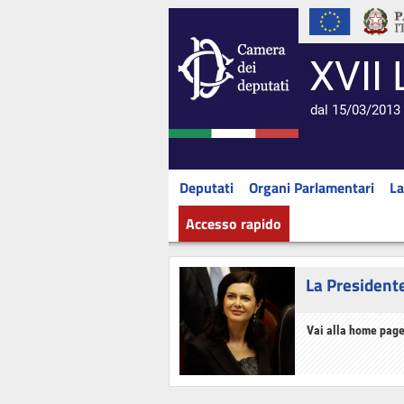
XVII 
dal 15/03/2013 
Deputati
Organi Parlamentari
La
Accesso rapido
La President
Vai alla home page