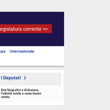
Legislatura corrente >>
opa
Internazionale
I Deputati
Dati biografici e d'elezione,
l'attività svolta e come hanno
votato.