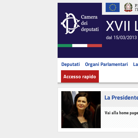
XVII 
dal 15/03/2013 
Deputati
Organi Parlamentari
La
Accesso rapido
La President
Vai alla home page