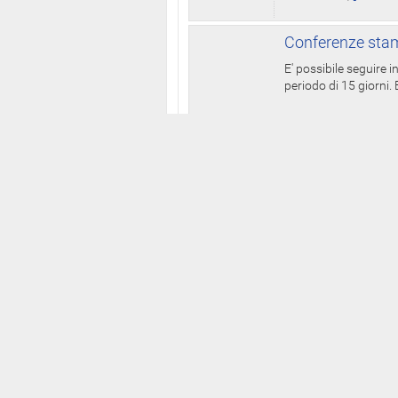
Conferenze stam
E' possibile seguire 
periodo di 15 giorni. E
La Pr
della
Portale storico
BIOGRA
WebTv
AGEND