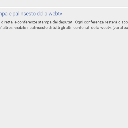
pa e palinsesto della webtv
in diretta le conferenze stampa dei deputati. Ogni conferenza resterà dispo
' altresì visibile il palinsesto di tutti gli altri contenuti della webtv. (vai al 
esidente
Il Senato
Parlamento.it
 Camera
della Repubblica
FIA
L'ISTITUZIONE
PARLAMENTO IN SEDUTA
COMUNE
A
LAVORI DEL SENATO