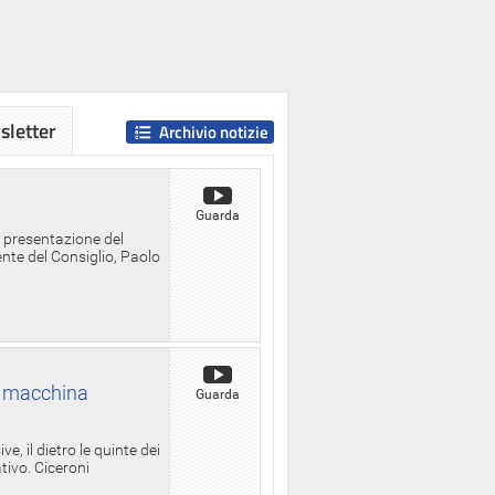
letter
Archivio notizie
Guarda
a presentazione del
ente del Consiglio, Paolo
la macchina
Guarda
, il dietro le quinte dei
ativo. Ciceroni