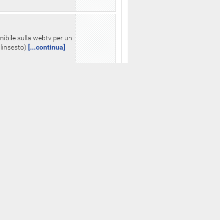
nibile sulla webtv per un
palinsesto)
[...continua]
Altre istituzioni
PRESIDENZA DELLA
REPUBBLICA