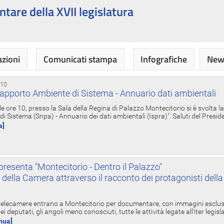
ntare della XVII legislatura
azioni
Comunicati stampa
Infografiche
News
 10
apporto Ambiente di Sistema - Annuario dati ambientali
e ore 10, presso la Sala della Regina di Palazzo Montecitorio si è svolta l
 Sistema (Snpa) - Annuario dei dati ambientali (Ispra)". Saluti del Presid
a]
resenta "Montecitorio - Dentro il Palazzo"
nte della Camera attraverso il racconto dei protagonisti del
 telecamere entrano a Montecitorio per documentare, con immagini esclusive
i deputati, gli angoli meno conosciuti, tutte le attività legate all'iter legisl
inua]