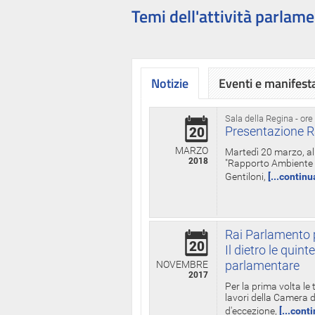
Temi dell'attività parlame
Notizie
Eventi e manifest
Sala della Regina - ore
Presentazione R
20
MARZO
Martedì 20 marzo, all
2018
"Rapporto Ambiente di
Gentiloni,
[...continu
Rai Parlamento p
20
Il dietro le qui
parlamentare
NOVEMBRE
2017
Per la prima volta le
lavori della Camera de
d'eccezione,
[...cont