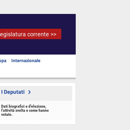
Legislatura corrente >>
opa
Internazionale
I Deputati
Dati biografici e d'elezione,
l'attività svolta e come hanno
votato.