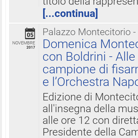
titolo della rapprese
[...continua]
Palazzo Montecitorio -
05
Domenica Monteci
NOVEMBRE
2017
con Boldrini - All
campione di fisar
e l’Orchestra Nap
Edizione di Montecit
all'insegna della mus
alle ore 12 con diret
Presidente della Came