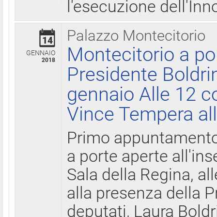
l'esecuzione dell'Inn
Palazzo Montecitorio
14
Montecitorio a po
GENNAIO
2018
Presidente Boldri
gennaio Alle 12 c
Vince Tempera all
Primo appuntamento 
a porte aperte all'in
Sala della Regina, all
alla presenza della 
deputati, Laura Boldri