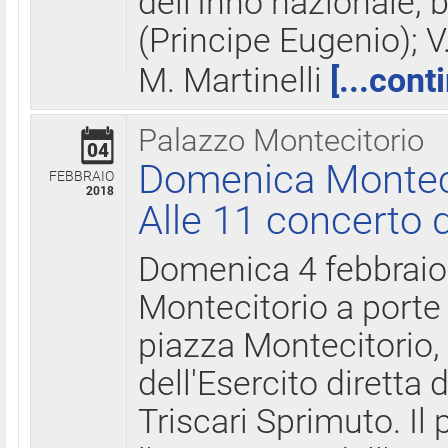
dell'Inno nazionale, 
(Principe Eugenio); V
M. Martinelli
[...cont
Palazzo Montecitorio
04
Domenica Montecit
FEBBRAIO
2018
Alle 11 concerto d
Domenica 4 febbrai
Montecitorio a porte 
piazza Montecitorio, 
dell'Esercito diretta
Triscari Sprimuto. I