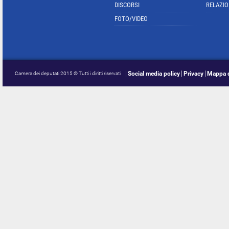
DISCORSI
RELAZIO
FOTO/VIDEO
Social media policy
Privacy
Mappa d
Camera dei deputati 2015 © Tutti i diritti riservati