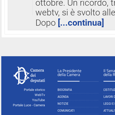
ottobre. Un ricordo, 
webtv, si è svolto all
Dopo
[...continua]
La Presidente
Il Sen
della Camera
della 
Portale storico
BIOGRAFIA
L'ISTITU
WebTv
AGENDA
LAVORI 
YouTube
NOTIZIE
LEGGI E
Portale Luce - Camera
COMUNICATI
ATTUALI