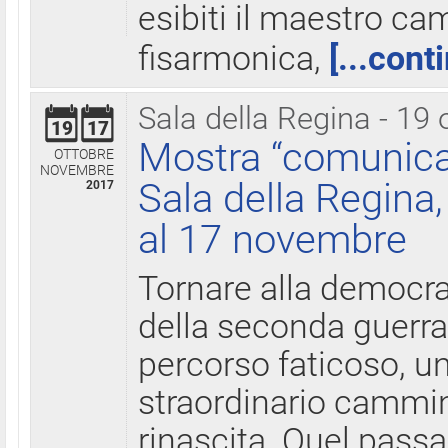
esibiti il maestro c
fisarmonica,
[...cont
Sala della Regina - 19 
19
17
Mostra “comunica
OTTOBRE
NOVEMBRE
Sala della Regina,
2017
al 17 novembre
Tornare alla democra
della seconda guerra 
percorso faticoso, 
straordinario cammin
rinascita. Quel pass