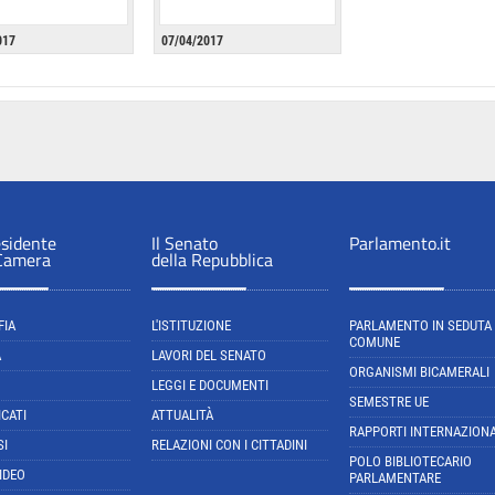
017
07/04/2017
esidente
Il Senato
Parlamento.it
 Camera
della Repubblica
FIA
L'ISTITUZIONE
PARLAMENTO IN SEDUTA
COMUNE
A
LAVORI DEL SENATO
ORGANISMI BICAMERALI
LEGGI E DOCUMENTI
SEMESTRE UE
CATI
ATTUALITÀ
RAPPORTI INTERNAZIONA
SI
RELAZIONI CON I CITTADINI
POLO BIBLIOTECARIO
IDEO
PARLAMENTARE