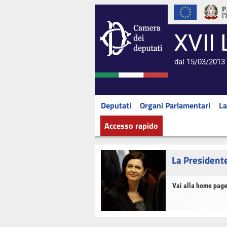
XVII 
dal 15/03/2013 
Deputati
Organi Parlamentari
La
Accesso rapido
La President
Vai alla home page