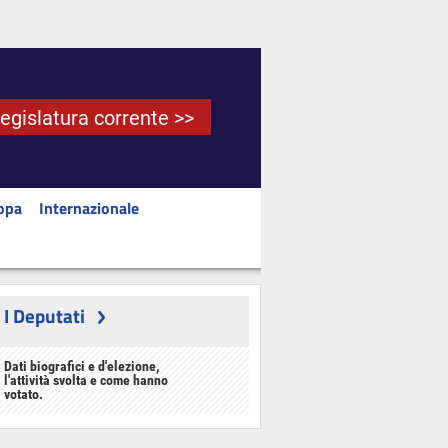
Legislatura corrente >>
opa
Internazionale
I Deputati
Dati biografici e d'elezione,
l'attività svolta e come hanno
votato.