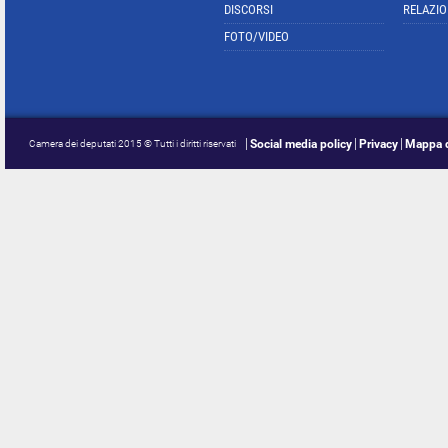
DISCORSI
RELAZIO
FOTO/VIDEO
Social media policy
Privacy
Mappa d
Camera dei deputati 2015 © Tutti i diritti riservati