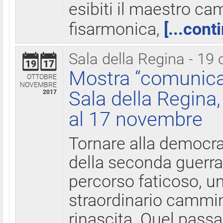
esibiti il maestro c
fisarmonica,
[...cont
Sala della Regina - 19 
19
17
Mostra “comunica
OTTOBRE
NOVEMBRE
Sala della Regina,
2017
al 17 novembre
Tornare alla democra
della seconda guerra 
percorso faticoso, 
straordinario cammin
rinascita. Quel pass