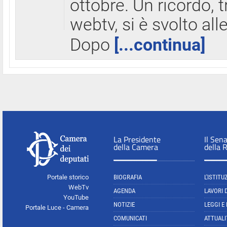
ottobre. Un ricordo, 
webtv, si è svolto all
Dopo
[...continua]
La Presidente
Il Sen
della Camera
della 
Portale storico
BIOGRAFIA
L'ISTITU
WebTv
AGENDA
LAVORI 
YouTube
NOTIZIE
LEGGI E
Portale Luce - Camera
COMUNICATI
ATTUALI