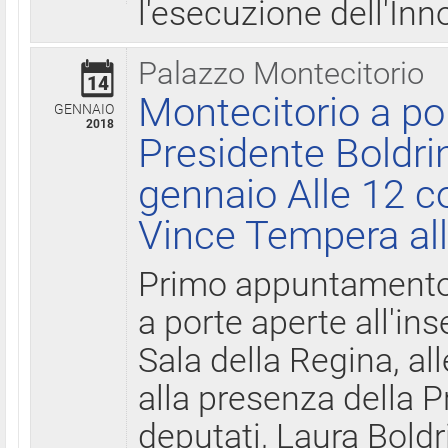
l'esecuzione dell'Inn
Palazzo Montecitorio
14
Montecitorio a po
GENNAIO
2018
Presidente Boldri
gennaio Alle 12 c
Vince Tempera all
Primo appuntamento 
a porte aperte all'in
Sala della Regina, all
alla presenza della 
deputati, Laura Boldri