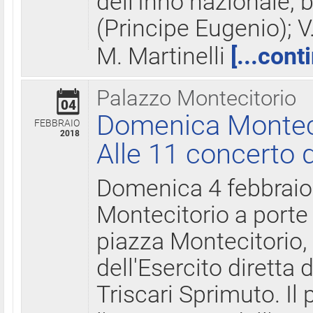
dell'Inno nazionale, 
(Principe Eugenio); V
M. Martinelli
[...cont
Palazzo Montecitorio
04
Domenica Montecit
FEBBRAIO
2018
Alle 11 concerto d
Domenica 4 febbrai
Montecitorio a porte 
piazza Montecitorio, 
dell'Esercito diretta
Triscari Sprimuto. I