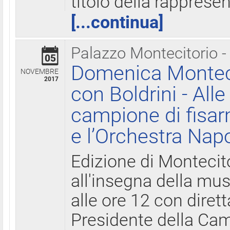
titolo della rapprese
[...continua]
Palazzo Montecitorio -
05
Domenica Monteci
NOVEMBRE
2017
con Boldrini - All
campione di fisar
e l’Orchestra Nap
Edizione di Montecit
all'insegna della mus
alle ore 12 con diret
Presidente della Came