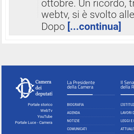
ottobre. Un ricordo, 
webtv, si è svolto all
Dopo
[...continua]
La Presidente
Il Sen
della Camera
della 
Portale storico
BIOGRAFIA
L'ISTITU
WebTv
AGENDA
LAVORI 
YouTube
NOTIZIE
LEGGI E
Portale Luce - Camera
COMUNICATI
ATTUALI