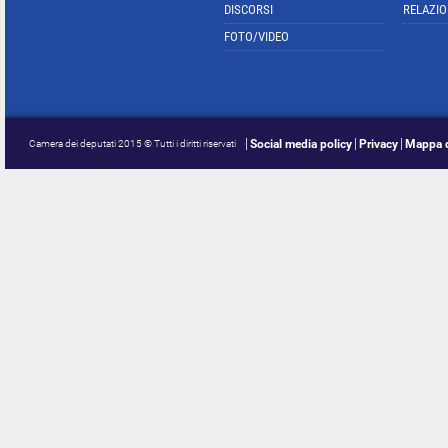
DISCORSI
RELAZIO
FOTO/VIDEO
Social media policy
Privacy
Mappa d
Camera dei deputati 2015 © Tutti i diritti riservati