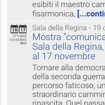
esibiti il maestro c
fisarmonica,
[...cont
Sala della Regina - 19 
19
17
Mostra “comunica
OTTOBRE
NOVEMBRE
Sala della Regina,
2017
al 17 novembre
Tornare alla democra
della seconda guerra 
percorso faticoso, 
straordinario cammin
rinascita. Quel pass