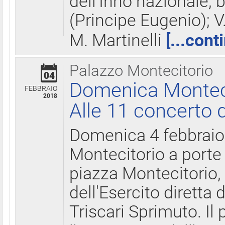
dell'Inno nazionale, 
(Principe Eugenio); V
M. Martinelli
[...cont
Palazzo Montecitorio
04
Domenica Montecit
FEBBRAIO
2018
Alle 11 concerto d
Domenica 4 febbrai
Montecitorio a porte 
piazza Montecitorio, 
dell'Esercito diretta
Triscari Sprimuto. I