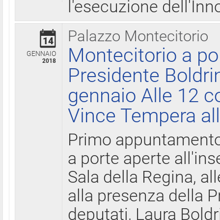
l'esecuzione dell'Inn
Palazzo Montecitorio
14
Montecitorio a po
GENNAIO
2018
Presidente Boldri
gennaio Alle 12 c
Vince Tempera all
Primo appuntamento 
a porte aperte all'in
Sala della Regina, all
alla presenza della 
deputati, Laura Boldri