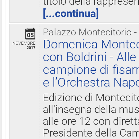
titolo della rapprese
[...continua]
Palazzo Montecitorio -
05
Domenica Monteci
NOVEMBRE
2017
con Boldrini - All
campione di fisar
e l’Orchestra Nap
Edizione di Montecit
all'insegna della mus
alle ore 12 con diret
Presidente della Came