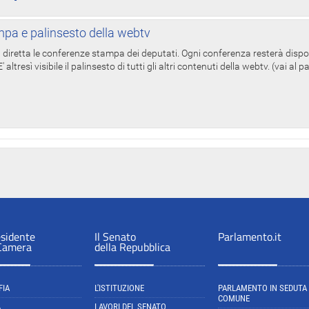
pa e palinsesto della webtv
in diretta le conferenze stampa dei deputati. Ogni conferenza resterà dispo
' altresì visibile il palinsesto di tutti gli altri contenuti della webtv. (vai al 
esidente
Il Senato
Parlamento.it
 Camera
della Repubblica
FIA
L'ISTITUZIONE
PARLAMENTO IN SEDUTA
COMUNE
A
LAVORI DEL SENATO