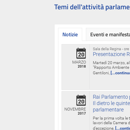
Temi dell'attività parlame
Notizie
Eventi e manifest
Sala della Regina - ore
Presentazione R
20
MARZO
Martedì 20 marzo, all
2018
"Rapporto Ambiente di
Gentiloni,
[...continu
Rai Parlamento p
20
Il dietro le qui
parlamentare
NOVEMBRE
2017
Per la prima volta le
lavori della Camera de
d'eccezione,
[...cont