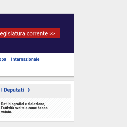
Legislatura corrente >>
opa
Internazionale
I Deputati
Dati biografici e d'elezione,
l'attività svolta e come hanno
votato.