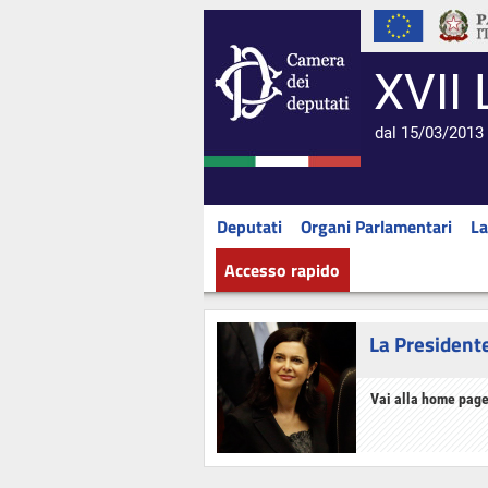
XVII 
dal 15/03/2013 
Deputati
Organi Parlamentari
La
Accesso rapido
La President
Vai alla home page