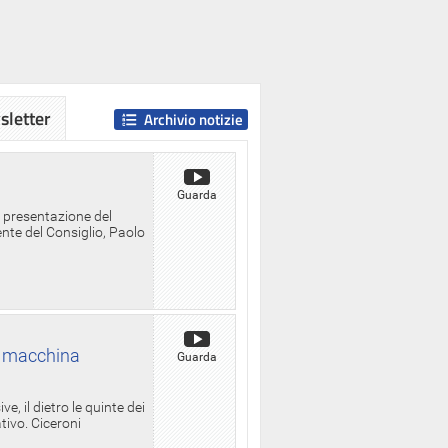
letter
Archivio notizie
Guarda
a presentazione del
ente del Consiglio, Paolo
la macchina
Guarda
, il dietro le quinte dei
ativo. Ciceroni