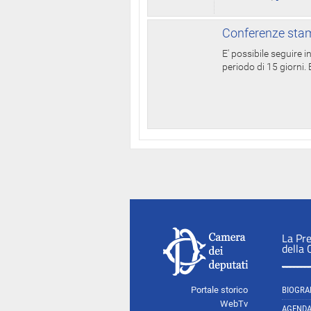
Conferenze stam
E' possibile seguire 
periodo di 15 giorni. E
La Pr
della
Portale storico
BIOGRA
WebTv
AGEND