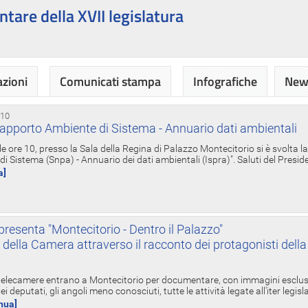
ntare della XVII legislatura
azioni
Comunicati stampa
Infografiche
News
 10
apporto Ambiente di Sistema - Annuario dati ambientali
e ore 10, presso la Sala della Regina di Palazzo Montecitorio si è svolta l
 Sistema (Snpa) - Annuario dei dati ambientali (Ispra)". Saluti del Presid
a]
resenta "Montecitorio - Dentro il Palazzo"
nte della Camera attraverso il racconto dei protagonisti del
 telecamere entrano a Montecitorio per documentare, con immagini esclusive
i deputati, gli angoli meno conosciuti, tutte le attività legate all'iter legisl
inua]