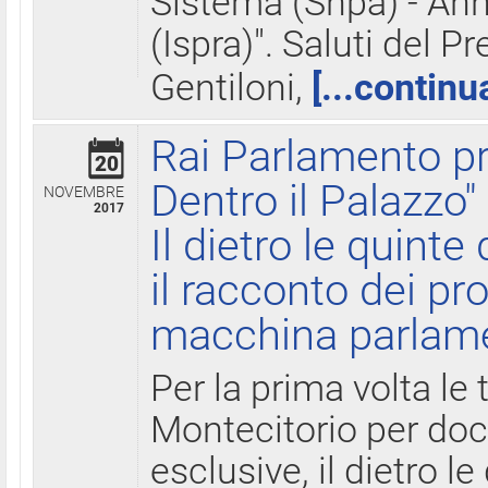
Sistema (Snpa) - Ann
(Ispra)". Saluti del P
Gentiloni,
[...continu
Rai Parlamento pr
20
Dentro il Palazzo"
NOVEMBRE
2017
Il dietro le quint
il racconto dei pro
macchina parlam
Per la prima volta le
Montecitorio per do
esclusive, il dietro le