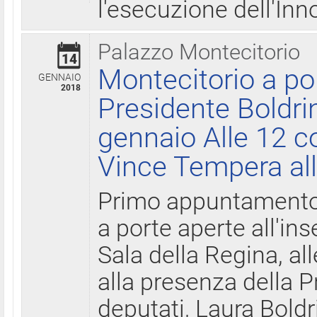
l'esecuzione dell'Inn
Palazzo Montecitorio
14
Montecitorio a po
GENNAIO
2018
Presidente Boldri
gennaio Alle 12 c
Vince Tempera all
Primo appuntamento 
a porte aperte all'in
Sala della Regina, all
alla presenza della 
deputati, Laura Boldri