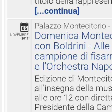
titolo della rapprese
[...continua]
Palazzo Montecitorio -
05
Domenica Monteci
NOVEMBRE
2017
con Boldrini - All
campione di fisar
e l’Orchestra Nap
Edizione di Montecit
all'insegna della mus
alle ore 12 con diret
Presidente della Came