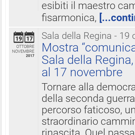
esibiti il maestro c
fisarmonica,
[...cont
Sala della Regina - 19 
19
17
Mostra “comunica
OTTOBRE
NOVEMBRE
Sala della Regina,
2017
al 17 novembre
Tornare alla democra
della seconda guerra 
percorso faticoso, 
straordinario cammin
rinascita. Quel pass