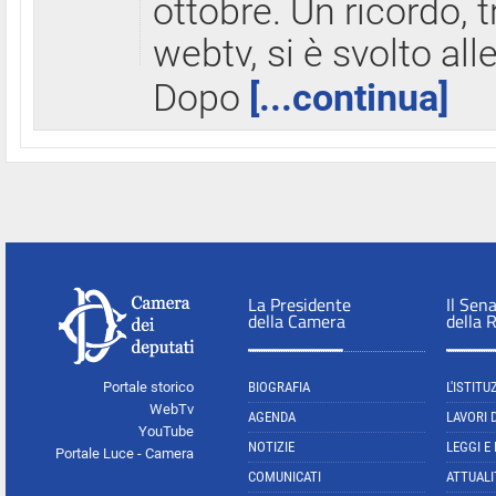
ottobre. Un ricordo, 
webtv, si è svolto all
Dopo
[...continua]
La Presidente
Il Sen
della Camera
della 
Portale storico
BIOGRAFIA
L'ISTITU
WebTv
AGENDA
LAVORI 
YouTube
NOTIZIE
LEGGI E
Portale Luce - Camera
COMUNICATI
ATTUALI