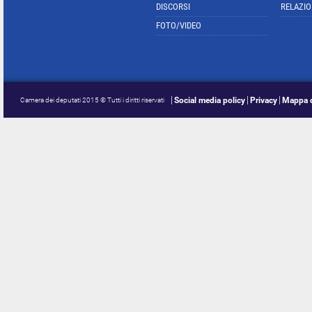
DISCORSI
RELAZIO
FOTO/VIDEO
Social media policy
Privacy
Mappa d
Camera dei deputati 2015 © Tutti i diritti riservati