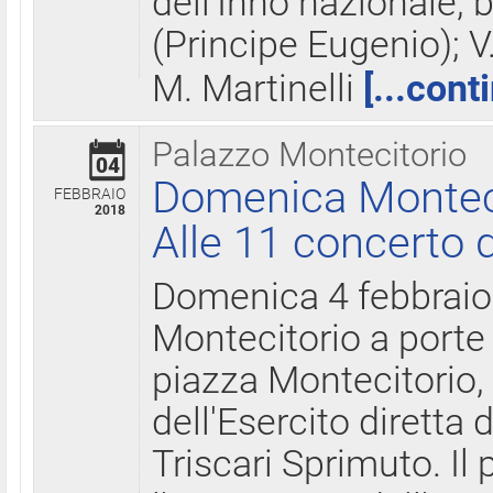
dell'Inno nazionale, 
(Principe Eugenio); V
M. Martinelli
[...cont
Palazzo Montecitorio
04
Domenica Montecit
FEBBRAIO
2018
Alle 11 concerto d
Domenica 4 febbrai
Montecitorio a porte 
piazza Montecitorio, 
dell'Esercito diretta
Triscari Sprimuto. I