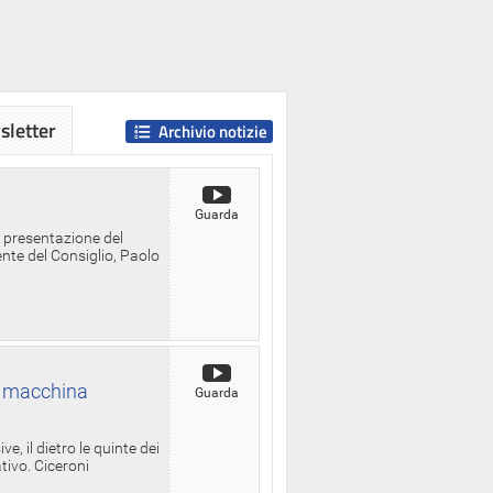
letter
Archivio notizie
Guarda
a presentazione del
ente del Consiglio, Paolo
la macchina
Guarda
, il dietro le quinte dei
ativo. Ciceroni