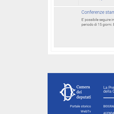
Conferenze stam
E' possibile seguire 
periodo di 15 giorni. E
La Pr
della
Portale storico
BIOGRA
WebTv
AGEND