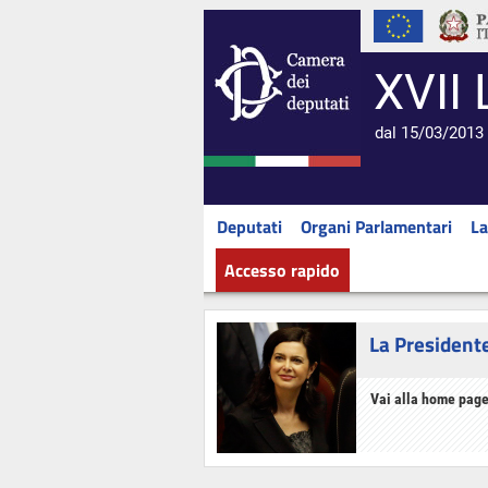
XVII 
dal 15/03/2013 
Deputati
Organi Parlamentari
La
Accesso rapido
La President
Vai alla home page