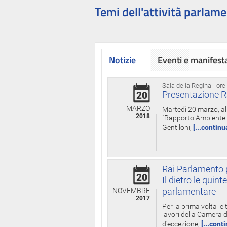
Temi dell'attività parlame
Notizie
Eventi e manifest
Sala della Regina - ore
Presentazione R
20
MARZO
Martedì 20 marzo, all
2018
"Rapporto Ambiente di
Gentiloni,
[...continu
Rai Parlamento p
20
Il dietro le qui
parlamentare
NOVEMBRE
2017
Per la prima volta le
lavori della Camera de
d'eccezione,
[...cont