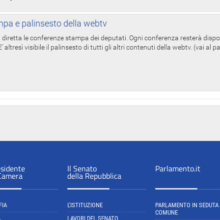
pa e palinsesto della webtv
in diretta le conferenze stampa dei deputati. Ogni conferenza resterà dispo
' altresì visibile il palinsesto di tutti gli altri contenuti della webtv. (vai al 
esidente
Il Senato
Parlamento.it
 Camera
della Repubblica
FIA
L'ISTITUZIONE
PARLAMENTO IN SEDUTA
COMUNE
A
LAVORI DEL SENATO