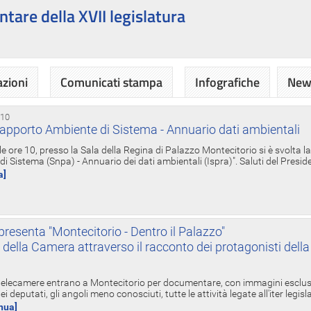
ntare della XVII legislatura
azioni
Comunicati stampa
Infografiche
News
 10
apporto Ambiente di Sistema - Annuario dati ambientali
e ore 10, presso la Sala della Regina di Palazzo Montecitorio si è svolta l
 Sistema (Snpa) - Annuario dei dati ambientali (Ispra)". Saluti del Presid
a]
resenta "Montecitorio - Dentro il Palazzo"
nte della Camera attraverso il racconto dei protagonisti del
 telecamere entrano a Montecitorio per documentare, con immagini esclusive
i deputati, gli angoli meno conosciuti, tutte le attività legate all'iter legisl
inua]