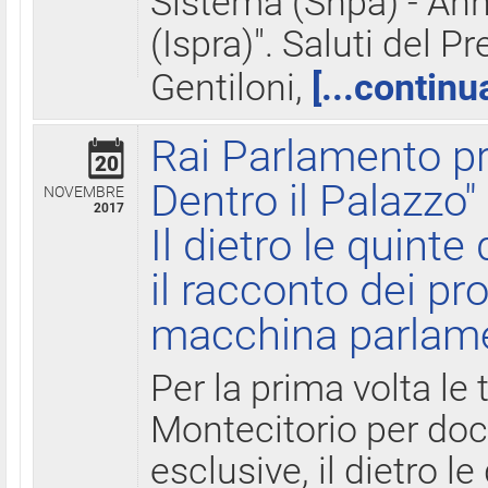
Sistema (Snpa) - Ann
(Ispra)". Saluti del P
Gentiloni,
[...continu
Rai Parlamento pr
20
Dentro il Palazzo"
NOVEMBRE
2017
Il dietro le quint
il racconto dei pro
macchina parlam
Per la prima volta le
Montecitorio per do
esclusive, il dietro le