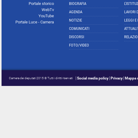
Portale storico
BIOGRAFIA
L'ISTITU
WebTv
AGENDA
LAVORI 
YouTube
NOTIZIE
LEGGI E
Portale Luce - Camera
COMUNICATI
ATTUALI
DISCORSI
RELAZIO
FOTO/VIDEO
Social media policy
Privacy
Mappa d
Camera dei deputati 2015 © Tutti i diritti riservati