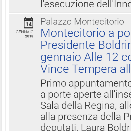
l'esecuzione dell'Inn
Palazzo Montecitorio
14
Montecitorio a po
GENNAIO
2018
Presidente Boldri
gennaio Alle 12 c
Vince Tempera all
Primo appuntamento 
a porte aperte all'in
Sala della Regina, all
alla presenza della 
deputati, Laura Boldri