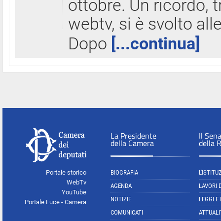
ottobre. Un ricordo, 
webtv, si è svolto all
Dopo
[...continua]
La Presidente
Il Sen
della Camera
della 
Portale storico
BIOGRAFIA
L'ISTITU
WebTv
AGENDA
LAVORI 
YouTube
NOTIZIE
LEGGI E
Portale Luce - Camera
COMUNICATI
ATTUALI