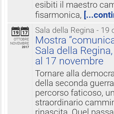
esibiti il maestro c
fisarmonica,
[...cont
Sala della Regina - 19 
19
17
Mostra “comunica
OTTOBRE
NOVEMBRE
Sala della Regina,
2017
al 17 novembre
Tornare alla democra
della seconda guerra 
percorso faticoso, 
straordinario cammin
rinascita. Quel pass