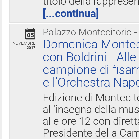
titolo della rapprese
[...continua]
Palazzo Montecitorio -
05
Domenica Monteci
NOVEMBRE
2017
con Boldrini - All
campione di fisar
e l’Orchestra Nap
Edizione di Montecit
all'insegna della mus
alle ore 12 con diret
Presidente della Came