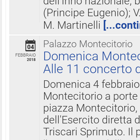
dell'Inno nazionale, 
(Principe Eugenio); V
M. Martinelli
[...cont
Palazzo Montecitorio
04
Domenica Montecit
FEBBRAIO
2018
Alle 11 concerto d
Domenica 4 febbrai
Montecitorio a porte 
piazza Montecitorio, 
dell'Esercito diretta
Triscari Sprimuto. I