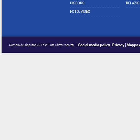
DISCORSI
RELAZIO
FOTO/VIDEO
Social media policy
Privacy
Mappa d
Camera dei deputati 2015 © Tutti i diritti riservati