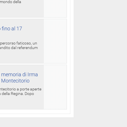
l mondo della
 fino al 17
 percorso faticoso, un
candito dal referendum
a memoria di Irma
a Montecitorio
ntecitorio a porte aperte
la della Regina. Dopo