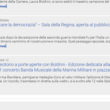
ente della Camera, Laura Boldrini, si sono esibiti il maestro campione de
inua]
ottobre
re la democrazia” – Sala della Regina, aperta al pubblico
zia dopo la devastazione della seconda guerra mondiale fu per l'Italia un
inario cammino di ricostruzione e rinascita. Quel passaggio epocale, s
inua]
 ore 12
torio a porte aperte con Boldrini - Edizione dedicata all
11 concerto Banda Musicale della Marina Militare in piazz
Irma Bandiera, partigiana medaglia d'oro al valor militare, l'edizione di Mo
. Un ricordo, trasmesso in diretta sulla webtv, si è svolto alle 12 nella Sa