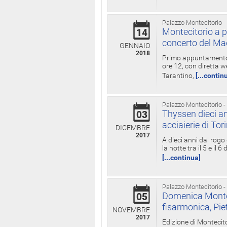
Palazzo Montecitorio
Montecitorio a p
14
concerto del Ma
GENNAIO
2018
Primo appuntamento d
ore 12, con diretta w
Tarantino,
[...contin
Palazzo Montecitorio -
Thyssen dieci an
03
acciaierie di Tor
DICEMBRE
2017
A dieci anni dal rogo
la notte tra il 5 e il
[...continua]
Palazzo Montecitorio -
Domenica Monteci
05
fisarmonica, Pie
NOVEMBRE
2017
Edizione di Montecito