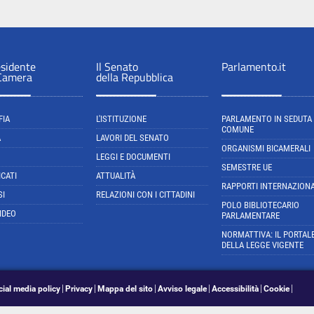
esidente
Il Senato
Parlamento.it
 Camera
della Repubblica
FIA
L'ISTITUZIONE
PARLAMENTO IN SEDUTA
COMUNE
A
LAVORI DEL SENATO
ORGANISMI BICAMERALI
LEGGI E DOCUMENTI
SEMESTRE UE
CATI
ATTUALITÀ
RAPPORTI INTERNAZIONA
SI
RELAZIONI CON I CITTADINI
POLO BIBLIOTECARIO
IDEO
PARLAMENTARE
NORMATTIVA: IL PORTAL
DELLA LEGGE VIGENTE
cial media policy
Privacy
Mappa del sito
Avviso legale
Accessibilità
Cookie