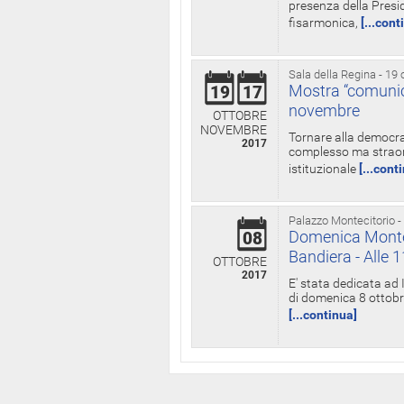
presenza della Presid
fisarmonica,
[...cont
Sala della Regina - 19 
Mostra “comunica
19
17
novembre
OTTOBRE
NOVEMBRE
Tornare alla democra
2017
complesso ma straord
istituzionale
[...cont
Palazzo Montecitorio -
Domenica Monteci
08
Bandiera - Alle 
OTTOBRE
2017
E' stata dedicata ad 
di domenica 8 ottobre
[...continua]