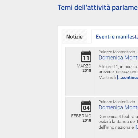
Temi dell'attività parlame
Notizie
Eventi e manifest
Palazzo Montecitorio -
Domenica Monteci
11
MARZO
Alle ore 11, in piazz
2018
prevede l'esecuzione 
Martinelli
[...continu
Palazzo Montecitorio
Domenica Monteci
04
FEBBRAIO
Domenica 4 febbraio 
2018
esibirà la Banda dell
dell'Inno nazionale,
[