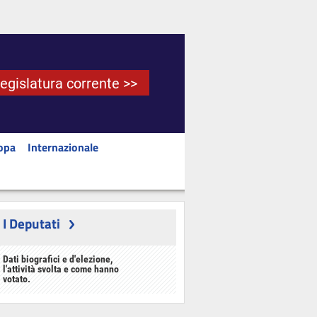
Legislatura corrente >>
opa
Internazionale
I Deputati
Dati biografici e d'elezione,
l'attività svolta e come hanno
votato.