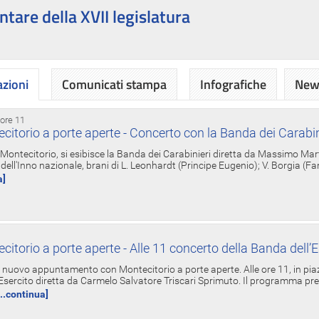
ntare della XVII legislatura
azioni
Comunicati stampa
Infografiche
News
 ore 11
torio a porte aperte - Concerto con la Banda dei Carabin
a Montecitorio, si esibisce la Banda dei Carabinieri diretta da Massimo Mar
dell'Inno nazionale, brani di L. Leonhardt (Principe Eugenio); V. Borgia (F
a]
torio a porte aperte - Alle 11 concerto della Banda dell’E
nuovo appuntamento con Montecitorio a porte aperte. Alle ore 11, in piaz
'Esercito diretta da Carmelo Salvatore Triscari Sprimuto. Il programma pr
...continua]