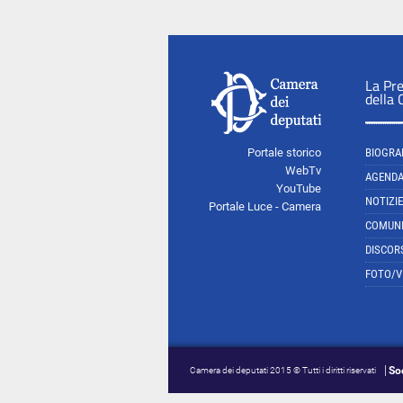
La Pr
della
Portale storico
BIOGRA
WebTv
AGEND
YouTube
NOTIZIE
Portale Luce - Camera
COMUNI
DISCOR
FOTO/V
So
Camera dei deputati 2015 © Tutti i diritti riservati