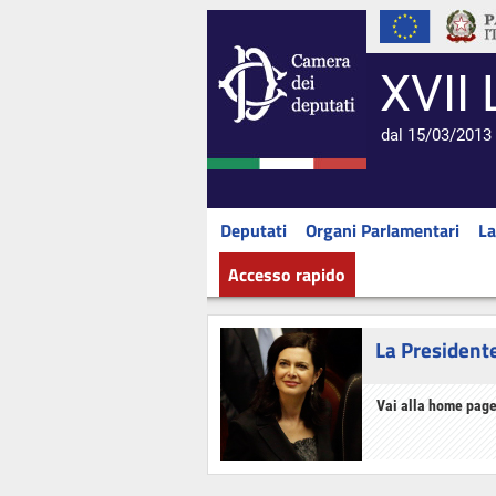
XVII 
dal 15/03/2013 
Deputati
Organi Parlamentari
La
Accesso rapido
La President
Vai alla home page