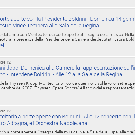
orte aperte con la Presidente Boldrini - Domenica 14 genn
estro Vince Tempera alla Sala della Regina
ell'anno con Montecitorio a porte aperte all'insegna della musica. Nella S
ebtv, alla presenza della Presidente della Camera dei deputati, Laura Boldrin
ua]
 ore 12
ni dopo. Domenica alla Camera la rappresentazione sull’i
ino - Interviene Boldrini - Alle 12 alla Sala della Regina
 della Thyssen Krupp, Montecitorio ricorda quei morti sul lavoro: sette ope
 6 dicembre del 2007. "Thyssen. Opera Sonora" è il titolo della rappresentazi
 ore 12
torio a porte aperte con Boldrini - Alle 12 concerto con i
tro Adragna, e l’Orchestra Napoletana
rio a porte aperte all'insegna della musica. Nella Sala della Lupa, alle ore 