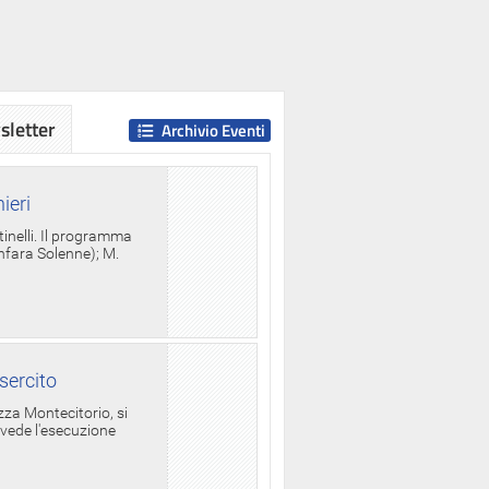
letter
Archivio Eventi
ieri
tinelli. Il programma
anfara Solenne); M.
sercito
za Montecitorio, si
evede l'esecuzione