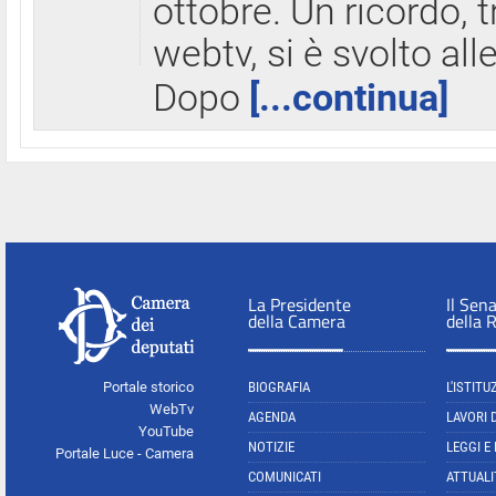
ottobre. Un ricordo, 
webtv, si è svolto all
Dopo
[...continua]
La Presidente
Il Sen
della Camera
della 
Portale storico
BIOGRAFIA
L'ISTITU
WebTv
AGENDA
LAVORI 
YouTube
NOTIZIE
LEGGI E
Portale Luce - Camera
COMUNICATI
ATTUALI