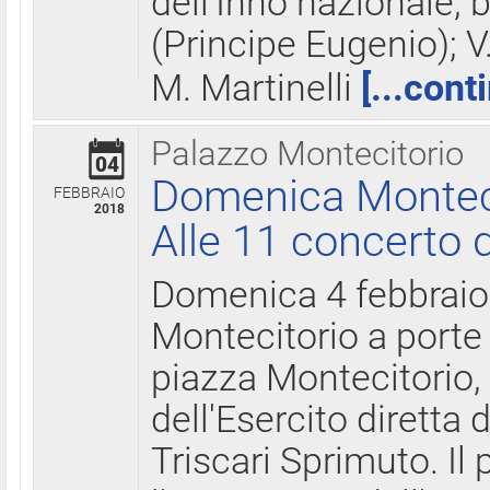
dell'Inno nazionale, 
(Principe Eugenio); V
M. Martinelli
[...cont
Palazzo Montecitorio
04
Domenica Montecit
FEBBRAIO
2018
Alle 11 concerto d
Domenica 4 febbrai
Montecitorio a porte 
piazza Montecitorio, 
dell'Esercito diretta
Triscari Sprimuto. I