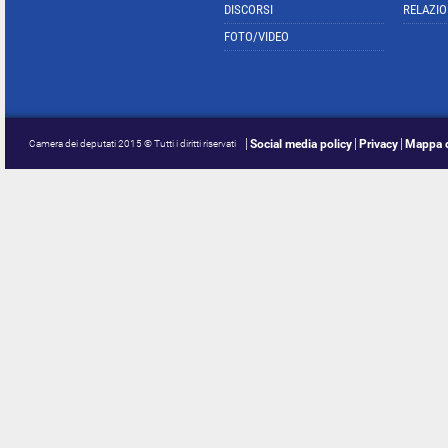
DISCORSI
RELAZIO
FOTO/VIDEO
Social media policy
Privacy
Mappa d
Camera dei deputati 2015 © Tutti i diritti riservati