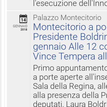
l'esecuzione dell'Inn
Palazzo Montecitorio
14
Montecitorio a po
GENNAIO
2018
Presidente Boldri
gennaio Alle 12 c
Vince Tempera all
Primo appuntamento 
a porte aperte all'in
Sala della Regina, all
alla presenza della 
deputati, Laura Boldri