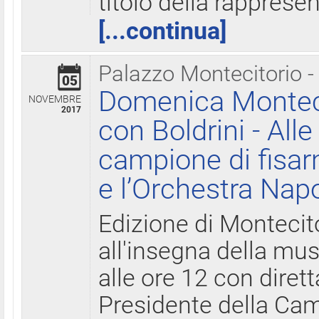
titolo della rapprese
[...continua]
Palazzo Montecitorio -
05
Domenica Monteci
NOVEMBRE
2017
con Boldrini - All
campione di fisar
e l’Orchestra Nap
Edizione di Montecit
all'insegna della mus
alle ore 12 con diret
Presidente della Came