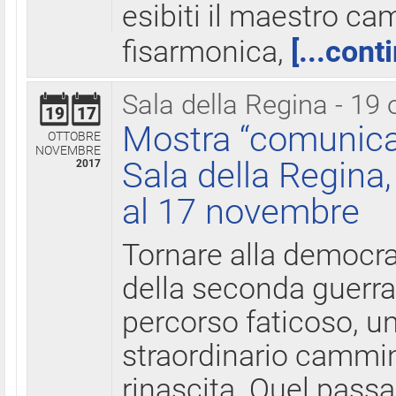
esibiti il maestro c
fisarmonica,
[...cont
Sala della Regina - 19 
19
17
Mostra “comunica
OTTOBRE
NOVEMBRE
Sala della Regina,
2017
al 17 novembre
Tornare alla democra
della seconda guerra 
percorso faticoso, 
straordinario cammin
rinascita. Quel pass