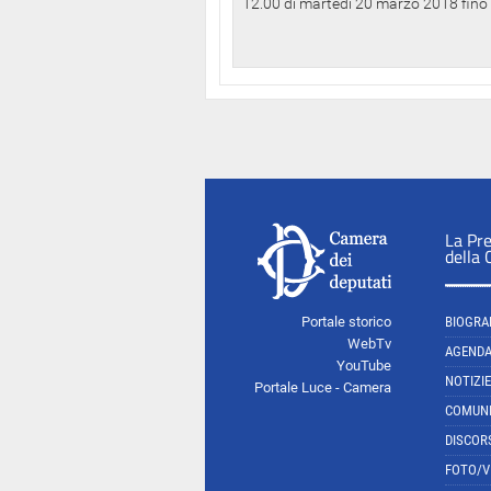
12.00 di martedì 20 marzo 2018 fino a
La Pr
della
Portale storico
BIOGRA
WebTv
AGEND
YouTube
NOTIZIE
Portale Luce - Camera
COMUNI
DISCOR
FOTO/V