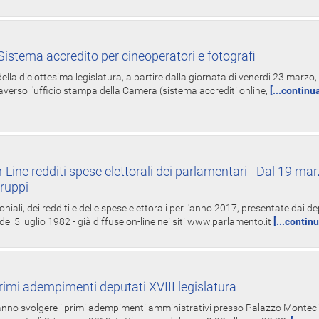
istema accredito per cineoperatori e fotografi
ella diciottesima legislatura, a partire dalla giornata di venerdì 23 marzo, 
averso l'ufficio stampa della Camera (sistema accrediti online,
[...continu
-Line redditi spese elettorali dei parlamentari - Dal 19 mar
Gruppi
oniali, dei redditi e delle spese elettorali per l'anno 2017, presentate dai de
 del 5 luglio 1982 - già diffuse on-line nei siti www.parlamento.it
[...contin
rimi adempimenti deputati XVIII legislatura
tranno svolgere i primi adempimenti amministrativi presso Palazzo Montecit