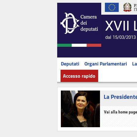
XVII 
dal 15/03/2013 
Deputati
Organi Parlamentari
La
Accesso rapido
La President
Vai alla home page