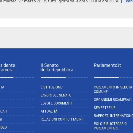
 martedì 27 marzo 2018, tutti i giorni dalle ore 9.00 alle ore 20.30.
[...co
esidente
Il Senato
Parlamento.it
 Camera
della Repubblica
FIA
L'ISTITUZIONE
PARLAMENTO IN SEDUTA
COMUNE
A
LAVORI DEL SENATO
ORGANISMI BICAMERALI
LEGGI E DOCUMENTI
SEMESTRE UE
CATI
ATTUALITÀ
RAPPORTI INTERNAZIONA
SI
RELAZIONI CON I CITTADINI
POLO BIBLIOTECARIO
IDEO
PARLAMENTARE