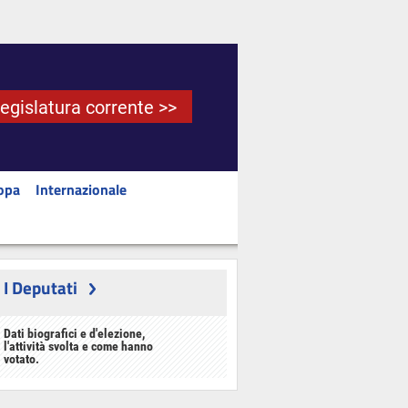
Legislatura corrente >>
opa
Internazionale
I Deputati
Dati biografici e d'elezione,
l'attività svolta e come hanno
votato.