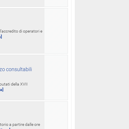
l'accredito di operatori e
a]
zo consultabili
putati della XVII
ua]
orio a partire dalle ore