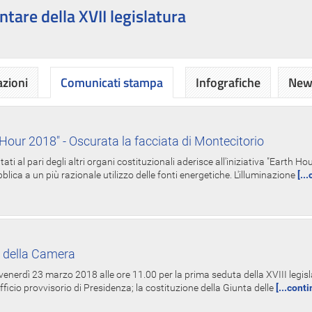
ntare della XVII legislatura
azioni
Comunicati stampa
Infografiche
News
Hour 2018" - Oscurata la facciata di Montecitorio
i al pari degli altri organi costituzionali aderisce all'iniziativa "Earth 
lica a un più razionale utilizzo delle fonti energetiche. L'illuminazione
[..
 della Camera
nerdì 23 marzo 2018 alle ore 11.00 per la prima seduta della XVIII legisla
Ufficio provvisorio di Presidenza; la costituzione della Giunta delle
[...cont