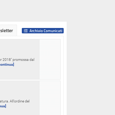
letter
Archivio Comunicati
Hour 2018" promossa dal
.continua]
tura. All'ordine del
inua]