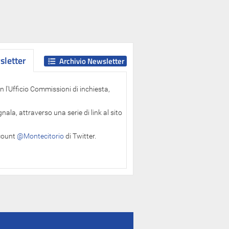
letter
letter
Archivio Newsletter
 l'Ufficio Commissioni di inchiesta,
ala, attraverso una serie di link al sito
ccount
@Montecitorio
di Twitter.