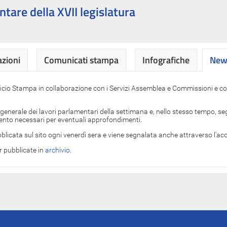
ntare della XVII legislatura
azioni
Comunicati stampa
Infografiche
News
News
ficio Stampa in collaborazione con i Servizi Assemblea e Commissioni e con
 generale dei lavori parlamentari della settimana e, nello stesso tempo, segn
imento necessari per eventuali approfondimenti.
blicata sul sito ogni venerdì sera e viene segnalata anche attraverso l'a
er pubblicate in
archivio
.