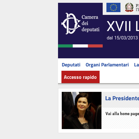
XVII 
dal 15/03/2013 
Deputati
Organi Parlamentari
La
Accesso rapido
La President
Vai alla home page