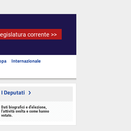
Legislatura corrente >>
opa
Internazionale
I Deputati
Dati biografici e d'elezione,
l'attività svolta e come hanno
votato.