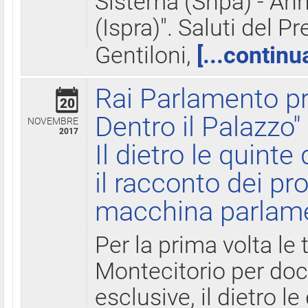
Sistema (Snpa) - Ann
(Ispra)". Saluti del P
Gentiloni,
[...continu
Rai Parlamento pr
20
Dentro il Palazzo"
NOVEMBRE
2017
Il dietro le quint
il racconto dei pro
macchina parlam
Per la prima volta le
Montecitorio per do
esclusive, il dietro le