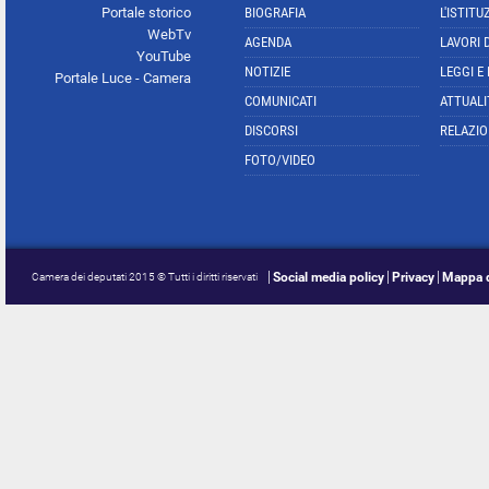
Portale storico
BIOGRAFIA
L'ISTITU
WebTv
AGENDA
LAVORI 
YouTube
NOTIZIE
LEGGI E
Portale Luce - Camera
COMUNICATI
ATTUALI
DISCORSI
RELAZIO
FOTO/VIDEO
Social media policy
Privacy
Mappa d
Camera dei deputati 2015 © Tutti i diritti riservati