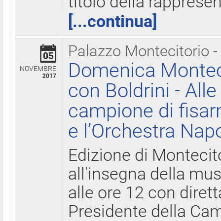
titolo della rapprese
[...continua]
Palazzo Montecitorio -
05
Domenica Monteci
NOVEMBRE
2017
con Boldrini - All
campione di fisar
e l’Orchestra Nap
Edizione di Montecit
all'insegna della mus
alle ore 12 con diret
Presidente della Came