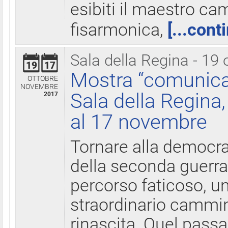
esibiti il maestro c
fisarmonica,
[...cont
Sala della Regina - 19 
19
17
Mostra “comunica
OTTOBRE
NOVEMBRE
Sala della Regina,
2017
al 17 novembre
Tornare alla democra
della seconda guerra 
percorso faticoso, 
straordinario cammin
rinascita. Quel pass