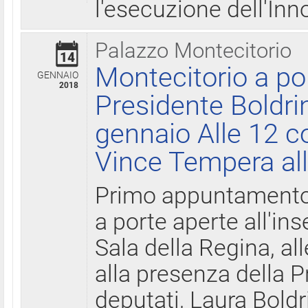
l'esecuzione dell'Inn
Palazzo Montecitorio
14
Montecitorio a po
GENNAIO
2018
Presidente Boldri
gennaio Alle 12 c
Vince Tempera all
Primo appuntamento 
a porte aperte all'in
Sala della Regina, all
alla presenza della 
deputati, Laura Boldri