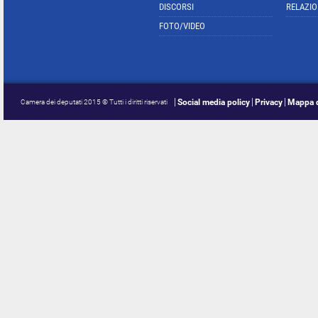
DISCORSI
RELAZIO
FOTO/VIDEO
Social media policy
Privacy
Mappa d
Camera dei deputati 2015 © Tutti i diritti riservati