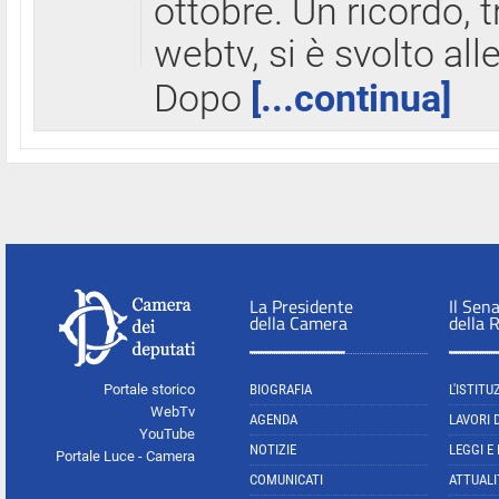
ottobre. Un ricordo, 
webtv, si è svolto all
Dopo
[...continua]
La Presidente
Il Sen
della Camera
della 
Portale storico
BIOGRAFIA
L'ISTITU
WebTv
AGENDA
LAVORI 
YouTube
NOTIZIE
LEGGI E
Portale Luce - Camera
COMUNICATI
ATTUALI