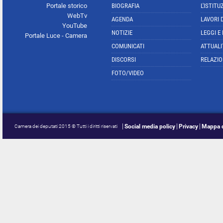
Portale storico
BIOGRAFIA
L'ISTITU
WebTv
AGENDA
LAVORI 
YouTube
NOTIZIE
LEGGI E
Portale Luce - Camera
COMUNICATI
ATTUALI
DISCORSI
RELAZIO
FOTO/VIDEO
Social media policy
Privacy
Mappa d
Camera dei deputati 2015 © Tutti i diritti riservati