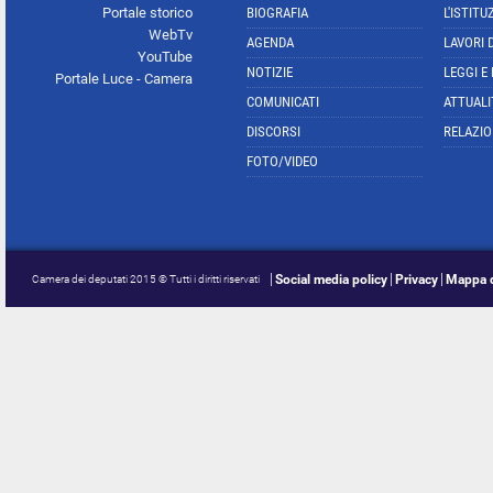
Portale storico
BIOGRAFIA
L'ISTITU
WebTv
AGENDA
LAVORI 
YouTube
NOTIZIE
LEGGI E
Portale Luce - Camera
COMUNICATI
ATTUALI
DISCORSI
RELAZIO
FOTO/VIDEO
Social media policy
Privacy
Mappa d
Camera dei deputati 2015 © Tutti i diritti riservati