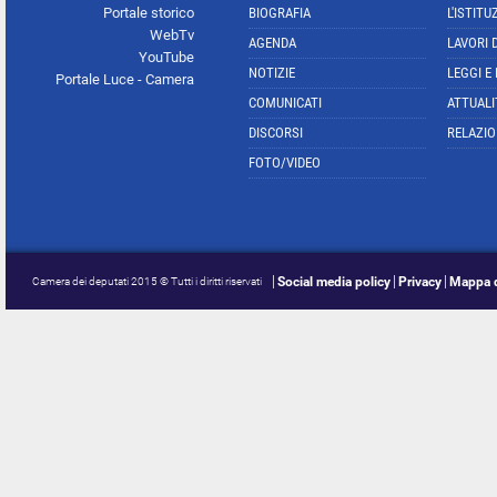
Portale storico
BIOGRAFIA
L'ISTITU
WebTv
AGENDA
LAVORI 
YouTube
NOTIZIE
LEGGI E
Portale Luce - Camera
COMUNICATI
ATTUALI
DISCORSI
RELAZIO
FOTO/VIDEO
Social media policy
Privacy
Mappa d
Camera dei deputati 2015 © Tutti i diritti riservati