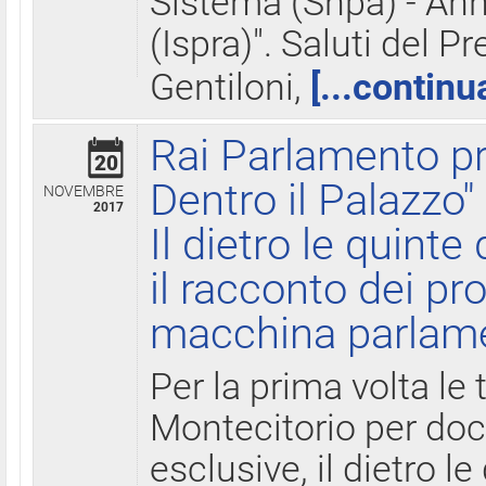
Sistema (Snpa) - Ann
(Ispra)". Saluti del P
Gentiloni,
[...continu
Rai Parlamento pr
20
Dentro il Palazzo"
NOVEMBRE
2017
Il dietro le quint
il racconto dei pro
macchina parlam
Per la prima volta le
Montecitorio per do
esclusive, il dietro le