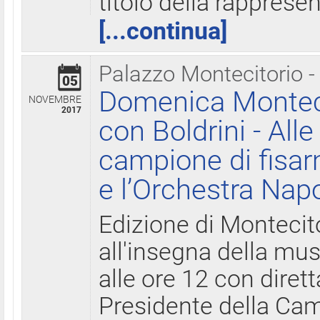
titolo della rapprese
[...continua]
Palazzo Montecitorio -
05
Domenica Monteci
NOVEMBRE
2017
con Boldrini - All
campione di fisar
e l’Orchestra Nap
Edizione di Montecit
all'insegna della mus
alle ore 12 con diret
Presidente della Came