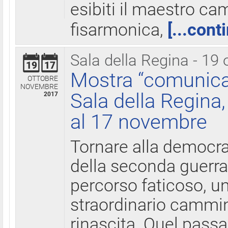
esibiti il maestro c
fisarmonica,
[...cont
Sala della Regina - 19 
19
17
Mostra “comunica
OTTOBRE
NOVEMBRE
Sala della Regina,
2017
al 17 novembre
Tornare alla democra
della seconda guerra 
percorso faticoso, 
straordinario cammin
rinascita. Quel pass