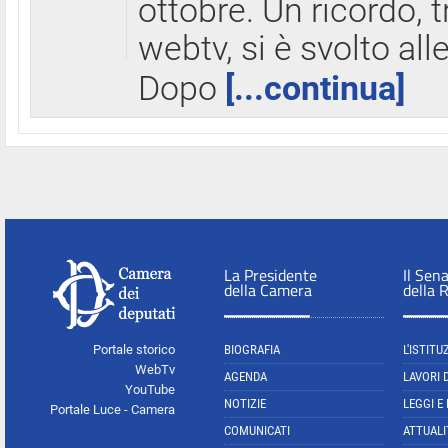
ottobre. Un ricordo, 
webtv, si è svolto all
Dopo
[...continua]
La Presidente
Il Sen
della Camera
della 
Portale storico
BIOGRAFIA
L'ISTITU
WebTv
AGENDA
LAVORI 
YouTube
NOTIZIE
LEGGI E
Portale Luce - Camera
COMUNICATI
ATTUALI