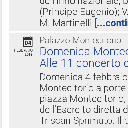
dell'Inno nazionale, 
(Principe Eugenio); V
M. Martinelli
[...cont
Palazzo Montecitorio
04
Domenica Montecit
FEBBRAIO
2018
Alle 11 concerto d
Domenica 4 febbrai
Montecitorio a porte 
piazza Montecitorio, 
dell'Esercito diretta
Triscari Sprimuto. I