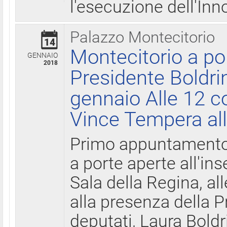
l'esecuzione dell'Inn
Palazzo Montecitorio
14
Montecitorio a po
GENNAIO
2018
Presidente Boldri
gennaio Alle 12 c
Vince Tempera all
Primo appuntamento 
a porte aperte all'in
Sala della Regina, all
alla presenza della 
deputati, Laura Boldri