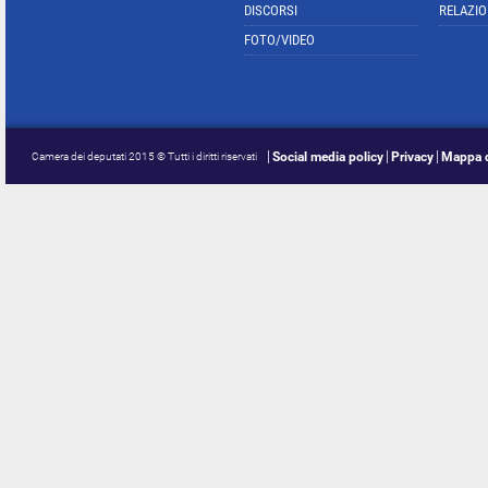
DISCORSI
RELAZIO
FOTO/VIDEO
Social media policy
Privacy
Mappa d
Camera dei deputati 2015 © Tutti i diritti riservati