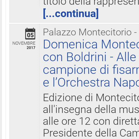
titolo della rapprese
[...continua]
Palazzo Montecitorio -
05
Domenica Monteci
NOVEMBRE
2017
con Boldrini - All
campione di fisar
e l’Orchestra Nap
Edizione di Montecit
all'insegna della mus
alle ore 12 con diret
Presidente della Came