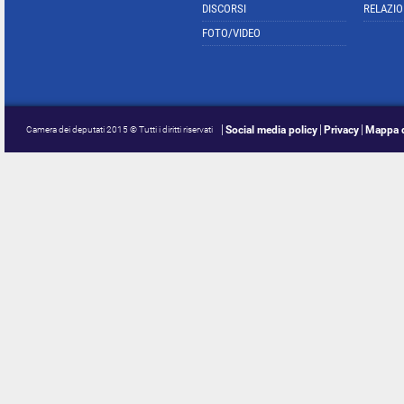
DISCORSI
RELAZIO
FOTO/VIDEO
Social media policy
Privacy
Mappa d
Camera dei deputati 2015 © Tutti i diritti riservati