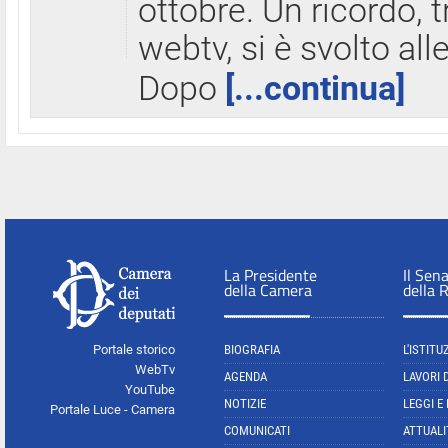
ottobre. Un ricordo, 
webtv, si è svolto all
Dopo
[...continua]
La Presidente
Il Sen
della Camera
della 
Portale storico
BIOGRAFIA
L'ISTITU
WebTv
AGENDA
LAVORI 
YouTube
NOTIZIE
LEGGI E
Portale Luce - Camera
COMUNICATI
ATTUALI