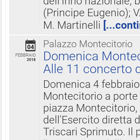
dell'Inno nazionale, 
(Principe Eugenio); V
M. Martinelli
[...cont
Palazzo Montecitorio
04
Domenica Montecit
FEBBRAIO
2018
Alle 11 concerto d
Domenica 4 febbrai
Montecitorio a porte 
piazza Montecitorio, 
dell'Esercito diretta
Triscari Sprimuto. I