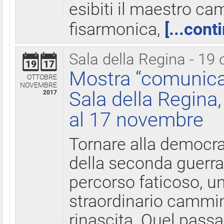
esibiti il maestro c
fisarmonica,
[...cont
Sala della Regina - 19 
19
17
Mostra “comunica
OTTOBRE
NOVEMBRE
Sala della Regina,
2017
al 17 novembre
Tornare alla democra
della seconda guerra 
percorso faticoso, 
straordinario cammin
rinascita. Quel pass