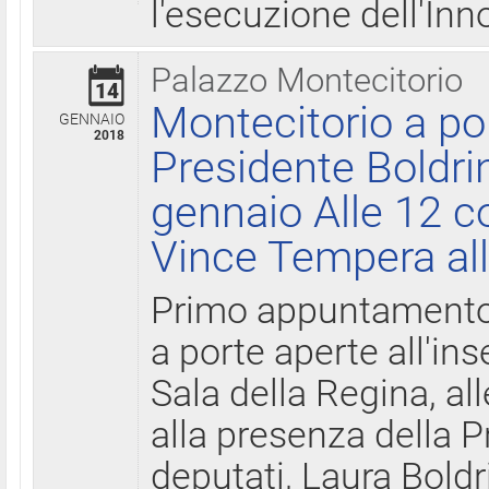
l'esecuzione dell'Inn
Palazzo Montecitorio
14
Montecitorio a po
GENNAIO
2018
Presidente Boldri
gennaio Alle 12 c
Vince Tempera all
Primo appuntamento 
a porte aperte all'in
Sala della Regina, all
alla presenza della 
deputati, Laura Boldri